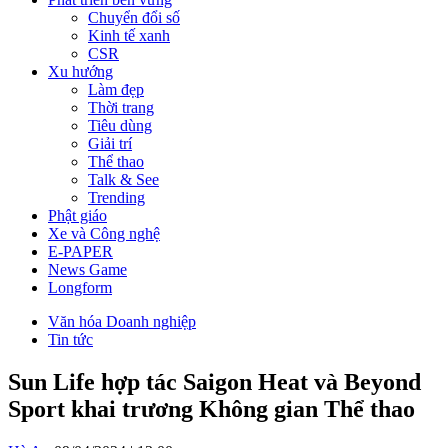
Chuyển đổi số
Kinh tế xanh
CSR
Xu hướng
Làm đẹp
Thời trang
Tiêu dùng
Giải trí
Thể thao
Talk & See
Trending
Phật giáo
Xe và Công nghệ
E-PAPER
News Game
Longform
Văn hóa Doanh nghiệp
Tin tức
Sun Life hợp tác Saigon Heat và Beyond
Sport khai trương Không gian Thể thao