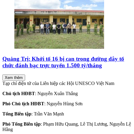
Quảng Trị: Khởi tố 16 bị can trong đường dây tổ
chức đánh bạc trực tuyến 1.500 tỷ/tháng
Xem thêm
Tạp chí điện tử của Liên hiệp các Hội UNESCO Việt Nam
Chủ tịch HĐBT
: Nguyễn Xuân Thắng
Phó Chủ tịch HĐBT
: Nguyễn Hùng Sơn
Tổng Biên tập
: Trần Văn Mạnh
Phó Tổng Biên tập
: Phạm Hữu Quang, Lê Thị Lương, Nguyễn Lệ
Hằng