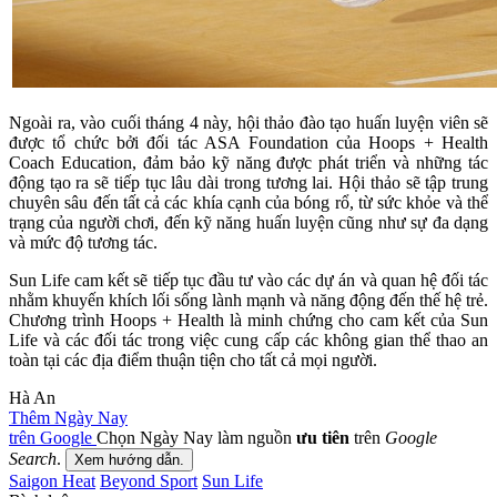
Ngoài ra, vào cuối tháng 4 này, hội thảo đào tạo huấn luyện viên sẽ
được tổ chức bởi đối tác ASA Foundation của Hoops + Health
Coach Education, đảm bảo kỹ năng được phát triển và những tác
động tạo ra sẽ tiếp tục lâu dài trong tương lai. Hội thảo sẽ tập trung
chuyên sâu đến tất cả các khía cạnh của bóng rổ, từ sức khỏe và thể
trạng của người chơi, đến kỹ năng huấn luyện cũng như sự đa dạng
và mức độ tương tác.
Sun Life cam kết sẽ tiếp tục đầu tư vào các dự án và quan hệ đối tác
nhằm khuyến khích lối sống lành mạnh và năng động đến thế hệ trẻ.
Chương trình Hoops + Health là minh chứng cho cam kết của Sun
Life và các đối tác trong việc cung cấp các không gian thể thao an
toàn tại các địa điểm thuận tiện cho tất cả mọi người.
Hà An
Thêm Ngày Nay
trên Google
Chọn Ngày Nay làm nguồn
ưu tiên
trên
Google
Search
.
Xem hướng dẫn.
Saigon Heat
Beyond Sport
Sun Life