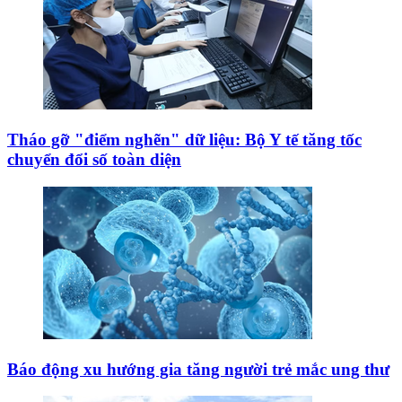
Tháo gỡ "điểm nghẽn" dữ liệu: Bộ Y tế tăng tốc
chuyển đổi số toàn diện
Báo động xu hướng gia tăng người trẻ mắc ung thư