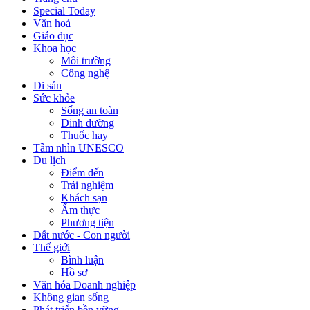
Special Today
Văn hoá
Giáo dục
Khoa học
Môi trường
Công nghệ
Di sản
Sức khỏe
Sống an toàn
Dinh dưỡng
Thuốc hay
Tầm nhìn UNESCO
Du lịch
Điểm đến
Trải nghiệm
Khách sạn
Ẩm thực
Phương tiện
Đất nước - Con người
Thế giới
Bình luận
Hồ sơ
Văn hóa Doanh nghiệp
Không gian sống
Phát triển bền vững