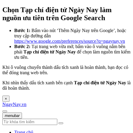
Chọn Tạp chí điện tử Ngày Nay làm
nguồn ưu tiên trên Google Search
Bước 1:
Bấm vào nút ‘Thêm Ngày Nay trên Google’, hoặc
truy cập đường dẫn
https://www.google.com/preferences/source?q=ngaynay.vn
Bước 2:
Tại trang web vừa mở, bấm vào ô vuông nằm bên
phải
Tạp chí điện tử Ngày Nay
để chọn làm nguồn tìm kiếm
ưu tiên.
Khi ô vuông chuyển thành dấu tích xanh là hoàn thành, bạn đọc có
thể đóng trang web trên.
Khi nhìn thấy dấu tích xanh bên cạnh
Tạp chí điện tử Ngày Nay
là
đã hoàn thành.
×
NgayNay.vn
menubar
Trang chủ