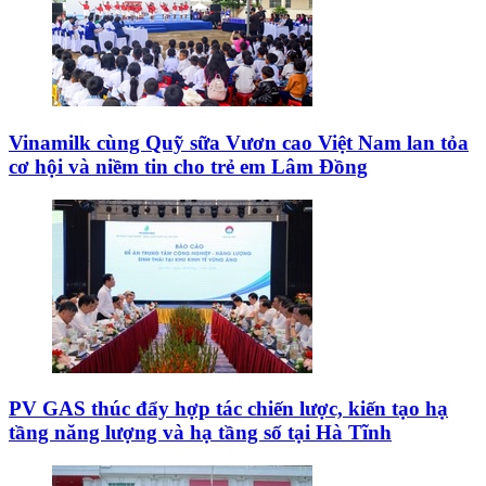
Vinamilk cùng Quỹ sữa Vươn cao Việt Nam lan tỏa
cơ hội và niềm tin cho trẻ em Lâm Đồng
PV GAS thúc đẩy hợp tác chiến lược, kiến tạo hạ
tầng năng lượng và hạ tầng số tại Hà Tĩnh