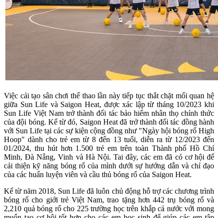
Việc cải tạo sân chơi thể thao lần này tiếp tục thắt chặt mối quan hệ
giữa Sun Life và Saigon Heat, được xác lập từ tháng 10/2023 khi
Sun Life Việt Nam trở thành đối tác bảo hiểm nhân thọ chính thức
của đội bóng. Kể từ đó, Saigon Heat đã trở thành đối tác đồng hành
với Sun Life tại các sự kiện cộng đồng như "Ngày hội bóng rổ High
Hoop" dành cho trẻ em từ 8 đến 13 tuổi, diễn ra từ 12/2023 đến
01/2024, thu hút hơn 1.500 trẻ em trên toàn Thành phố Hồ Chí
Minh, Đà Nẵng, Vinh và Hà Nội. Tai đây, các em đã có cơ hội để
cải thiện kỹ năng bóng rổ của mình dưới sự hướng dẫn và chỉ đạo
của các huấn luyện viên và cầu thủ bóng rổ của Saigon Heat.
Kể từ năm 2018, Sun Life đã luôn chủ động hỗ trợ các chương trình
bóng rổ cho giới trẻ Việt Nam, trao tặng hơn 442 trụ bóng rổ và
2,210 quả bóng rổ cho 225 trường học trên khắp cả nước với mong
muốn tạo cơ hội tốt hơn cho các em học sinh để giúp các em tập