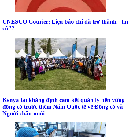
UNESCO Courier: Liệu báo chí đã trở thành "tin
cũ"?
Kenya tái khẳng định cam kết quản lý bền vững
đồng cỏ trước thềm Năm Quốc tế về Đồng cỏ và
Người chăn nuôi