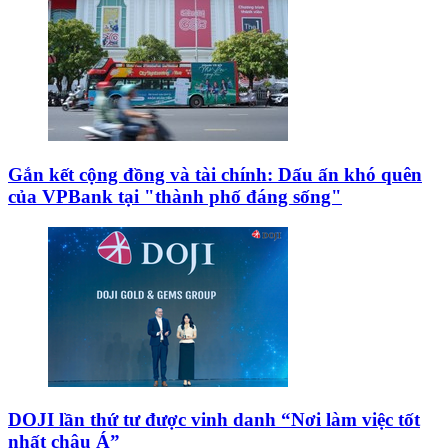
Gắn kết cộng đồng và tài chính: Dấu ấn khó quên
của VPBank tại "thành phố đáng sống"
DOJI lần thứ tư được vinh danh “Nơi làm việc tốt
nhất châu Á”