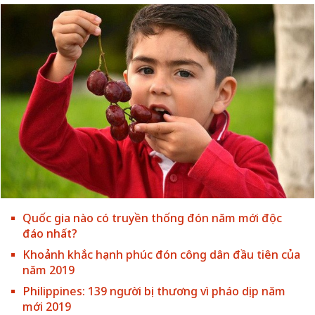
Quốc gia nào có truyền thống đón năm mới độc
đáo nhất?
Khoảnh khắc hạnh phúc đón công dân đầu tiên của
năm 2019
Philippines: 139 người bị thương vì pháo dịp năm
mới 2019