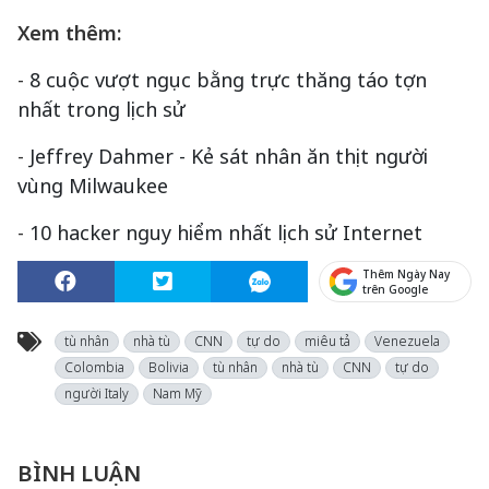
Xem thêm:
-
8 cuộc vượt ngục bằng trực thăng táo tợn
nhất trong lịch sử
-
Jeffrey Dahmer - Kẻ sát nhân ăn thịt người
vùng Milwaukee
-
10 hacker nguy hiểm nhất lịch sử Internet
Thêm Ngày Nay
trên Google
tù nhân
nhà tù
CNN
tự do
miêu tả
Venezuela
Colombia
Bolivia
tù nhân
nhà tù
CNN
tự do
người Italy
Nam Mỹ
BÌNH LUẬN