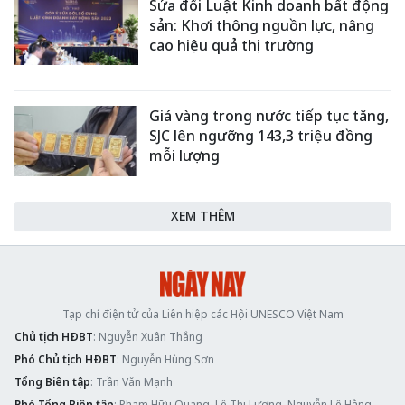
Sửa đổi Luật Kinh doanh bất động
sản: Khơi thông nguồn lực, nâng
cao hiệu quả thị trường
Giá vàng trong nước tiếp tục tăng,
SJC lên ngưỡng 143,3 triệu đồng
mỗi lượng
XEM THÊM
Tạp chí điện tử của Liên hiệp các Hội UNESCO Việt Nam
Chủ tịch HĐBT
: Nguyễn Xuân Thắng
Phó Chủ tịch HĐBT
: Nguyễn Hùng Sơn
Tổng Biên tập
: Trần Văn Mạnh
Phó Tổng Biên tập
: Phạm Hữu Quang, Lê Thị Lương, Nguyễn Lệ Hằng