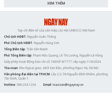
XEM THÊM
Tạp chí điện tử của Liên hiệp các Hội UNESCO Việt Nam
Chủ tịch HĐBT
: Nguyễn Xuân Thắng
Phó Chủ tịch HĐBT
: Nguyễn Hùng Sơn
Tổng Biên tập
: Trần Văn Mạnh
Phó Tổng Biên tập
: Phạm Hữu Quang, Lê Thị Lương, Nguyễn Lệ Hằng
Giấy phép hoạt động báo chí số 160/GP-BTTTT cấp ngày 11/6/2024
Tòa soạn
: Khu Ngoại giao, 44/3 Vạn Bảo, phường Ngọc Hà, Hà Nội
Văn phòng đại diện tại TP.HCM
: Lầu 2-3, 58 Nguyễn Bỉnh Khiêm, phường
Tân Định, Quận 1
Hotline
: 096.234.1234
Email
:
toasoan@ngaynay.vn