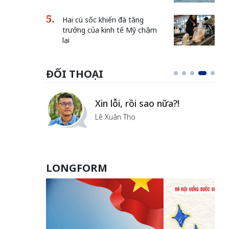
Hai cú sốc khiến đà tăng
trưởng của kinh tế Mỹ chậm
lại
ĐỐI THOẠI
i
Xin lỗi, rồi sao nữa?!
ủa Hà
Lê Xuân Thọ
LONGFORM