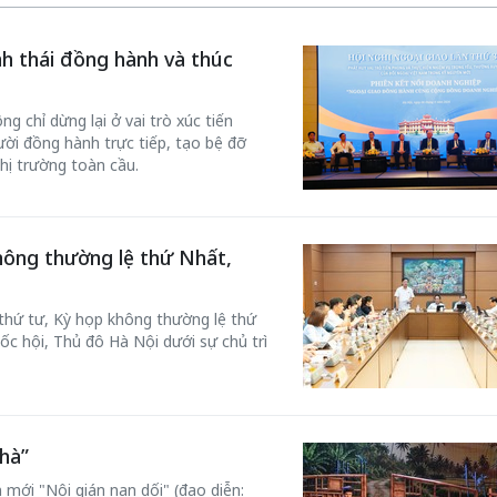
inh thái đồng hành và thúc
g chỉ dừng lại ở vai trò xúc tiến
ời đồng hành trực tiếp, tạo bệ đỡ
hị trường toàn cầu.
hông thường lệ thứ Nhất,
 thứ tư, Kỳ họp không thường lệ thứ
ốc hội, Thủ đô Hà Nội dưới sự chủ trì
hà”
 mới "Nội gián nạn dối" (đạo diễn: