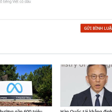
GỬI BÌNH LU
hường gần 600 triệu
Hàn Quốc tái khẳng định