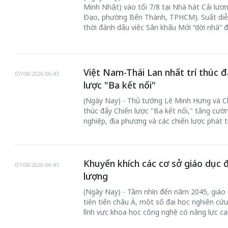
Minh Nhật) vào tối 7/8 tại Nhà hát Cải lư
Đạo, phường Bến Thành, TPHCM). Suất diễ
thời đánh dấu việc Sân khấu Mới “dời nhà” 
Việt Nam-Thái Lan nhất trí thúc đ
07/08/2026 06:43
lược "Ba kết nối"
(Ngày Nay) - Thủ tướng Lê Minh Hưng và Chủ
thúc đẩy Chiến lược "Ba kết nối," tăng cườ
nghiệp, địa phương và các chiến lược phát t
Khuyến khích các cơ sở giáo dục 
07/08/2026 06:43
lượng
(Ngày Nay) - Tầm nhìn đến năm 2045, giáo 
tiên tiến châu Á, một số đại học nghiên cứu
lĩnh vực khoa học công nghệ có năng lực cạ