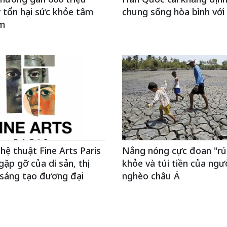
 tổn hại sức khỏe tâm
chung sống hòa bình với 
em
hệ thuật Fine Arts Paris
Nắng nóng cực đoan "rú
gặp gỡ của di sản, thị
khỏe và túi tiền của ngư
 sáng tạo đương đại
nghèo châu Á