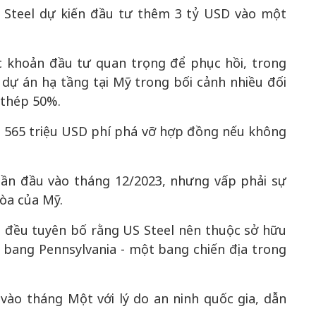
 Steel dự kiến đầu tư thêm 3 tỷ USD vào một
50 năm Việt 
 khoản đầu tư quan trọng để phục hồi, trong
m gia
50 năm Việt Nam gia
nhập UNESCO
dự án hạ tầng tại Mỹ trong bối cảnh nhiều đối
 Khơi
nhập UNESCO: Khơi
nguồn nội lực 
 thép 50%.
n hóa,
nguồn nội lực văn hóa,
định hình vị t
 kiến
định hình vị thế kiến
tạo | Kỳ 1: K
i 565 triệu USD phí phá vỡ hợp đồng nếu không
g kiến
tạo | Kỳ 3: Hội nhập
hòa bình thể h
ạo mới
quốc tế bằng bản lĩnh
quyết định l
Việt Nam
ần đầu vào tháng 12/2023, nhưng vấp phải sự
òa của Mỹ.
 đều tuyên bố rằng US Steel nên thuộc sở hữu
i bang Pennsylvania - một bang chiến địa trong
ào tháng Một với lý do an ninh quốc gia, dẫn