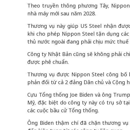
Theo truyền thông phương Tây, Nippon
nhà máy mới sau năm 2028.
Thương vụ này giúp US Steel nhận được
 gia
50 năm Việt Na
khi cho phép Nippon Steel tận dụng các 
hơi
nhập UNESCO:
thủ nước ngoài đang phải chịu mức thuế
 hình
Hà Nội vững bước vào
nguồn nội lực vă
ỳ 2:
không gian phát triển
định hình vị thế
Công ty Nhật Bản cũng sẽ không phải ch
tác
mới - Kỳ 5: Thủ đô qua
tạo | Kỳ 4: Sán
được phê chuẩn.
hát
lăng kính số hóa
làm nên diện m
Thương vụ được Nippon Steel công bố l
phản đối từ cả 2 đảng Dân chủ và Cộng h
Cựu Tổng thống Joe Biden và ông Trump
Mỹ, đặc biệt do công ty này có trụ sở tạ
các cuộc bầu cử Tổng thống.
Ông Biden thậm chí đã chặn thương vụ v