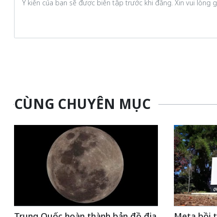
CÙNG CHUYÊN MỤC
Trung Quốc hoàn thành bản đồ địa
Meta bồi t