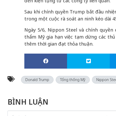
đến kiện tụng từ các công ty liên quan.
Sau khi chính quyền Trump bắt đầu nhiệ
trong một cuộc rà soát an ninh kéo dài 4
Ngày 5/6, Nippon Steel và chính quyề
thẩm Mỹ gia hạn việc tạm dừng các thủ
thêm thời gian đạt thỏa thuận.
Donald Trump
Tổng thống Mỹ
Nippon Ste
BÌNH LUẬN