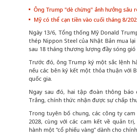
Ông Trump "dè chừng" ảnh hưởng sâu r
Mỹ có thể cạn tiền vào cuối tháng 8/20
Ngày 13/6, Tổng thống Mỹ Donald Trump
thép Nippon Steel của Nhật Bản mua lại t
sau 18 tháng thương lượng đầy sóng gió 
chiến của những chiếc
Khách đến chơ
Trước đó, ông Trump ký một sắc lệnh hà
vàng” trên không gian
nếu các bên ký kết một thỏa thuận với Bộ
Lê Hiền
quốc gia.
 Nam
Ngay sau đó, hai tập đoàn thông báo 
Trắng, chính thức nhận được sự chấp th
Trong tuyên bố chung, các công ty cam
2028, cùng với các cam kết về quản trị
hành một “cổ phiếu vàng” dành cho chính