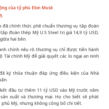
ộng của tỷ phú Elon Musk
25
 đã chính thức phê chuẩn thương vụ tập đoàn
ập đoàn thép Mỹ U.S Steel trị giá 14,9 tỷ USD,
giữa hai bên.
Bắc Biên - Giữ một ngô
i nhà
nh chính nêu rõ thương vụ chỉ được tiến hành
làng ven sông Hồng c
 Tài chính Mỹ để giải quyết các lo ngại an ninh
Nội
TS. Trần Kim Hào
đã ký thỏa thuận đáp ứng điều kiện của Nhà
uận.
 kết đầu tư thêm 11 tỷ USD vào Mỹ trước năm
, sản xuất và thương mại. Họ cho biết sẽ phát
 phủ Mỹ, nhưng không công bố chi tiết.