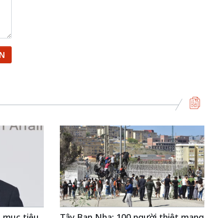
ẬN
 mục tiêu
Tây Ban Nha: 100 người thiệt mạng