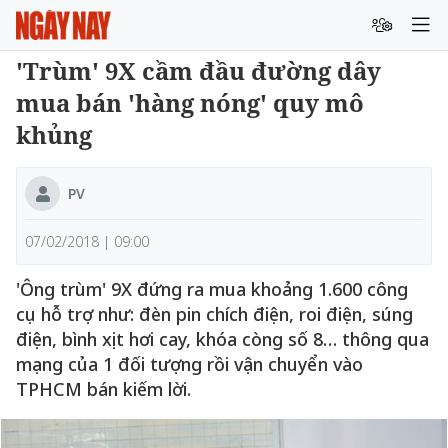
'Trùm' 9X cầm đầu đường dây
mua bán 'hàng nóng' quy mô
khủng
PV
07/02/2018 | 09:00
'Ông trùm' 9X đứng ra mua khoảng 1.600 công
cụ hỗ trợ như: đèn pin chích điện, roi điện, súng
điện, bình xịt hơi cay, khóa còng số 8… thông qua
mạng của 1 đối tượng rồi vận chuyển vào
TPHCM bán kiếm lời.