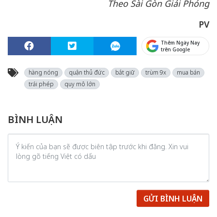
Theo Sài Gòn Giải Phóng
PV
Thêm Ngày Nay
trên Google
hàng nóng
quận thủ đức
bắt giữ
trùm 9x
mua bán
trái phép
quy mô lớn
BÌNH LUẬN
GỬI BÌNH LUẬN