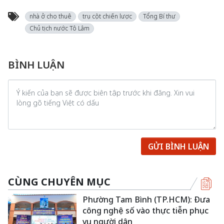
nhà ở cho thuê
trụ cột chiến lược
Tổng Bí thư
Chủ tịch nước Tô Lâm
BÌNH LUẬN
GỬI BÌNH LUẬN
CÙNG CHUYÊN MỤC
Phường Tam Bình (TP.HCM): Đưa
công nghệ số vào thực tiễn phục
vụ người dân