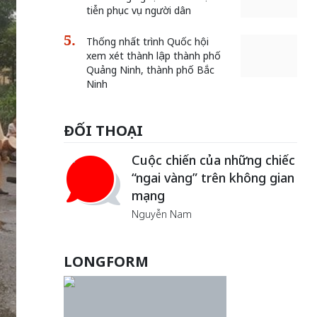
tiễn phục vụ người dân
Thống nhất trình Quốc hội
xem xét thành lập thành phố
Quảng Ninh, thành phố Bắc
Ninh
ĐỐI THOẠI
Cuộc chiến của những chiếc
“ngai vàng” trên không gian
mạng
Nguyễn Nam
Khách đến chơi nhà
LONGFORM
Lê Hiền
Bắc Biên - Giữ một ngôi
làng ven sông Hồng của Hà