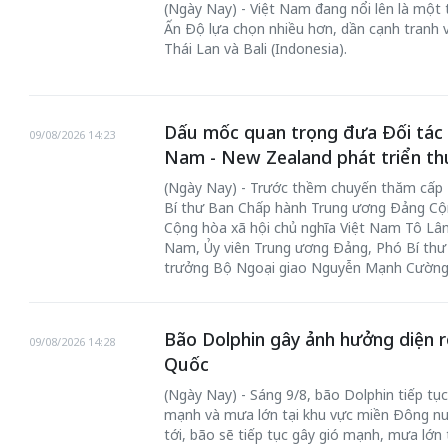
(Ngày Nay) - Việt Nam đang nổi lên là một
Ấn Độ lựa chọn nhiều hơn, dần cạnh tranh 
Thái Lan và Bali (Indonesia).
Dấu mốc quan trọng đưa Đối tác C
09/08/2026 14:23
Nam - New Zealand phát triển thự
(Ngày Nay) - Trước thềm chuyến thăm cấp
Bí thư Ban Chấp hành Trung ương Đảng Cộn
Cộng hòa xã hội chủ nghĩa Việt Nam Tô Lâm
Nam, Ủy viên Trung ương Đảng, Phó Bí thư
trưởng Bộ Ngoại giao Nguyễn Mạnh Cường đ
Bão Dolphin gây ảnh hưởng diện 
09/08/2026 14:28
Quốc
(Ngày Nay) - Sáng 9/8, bão Dolphin tiếp tục
mạnh và mưa lớn tại khu vực miền Đông nư
tới, bão sẽ tiếp tục gây gió mạnh, mưa lớn 