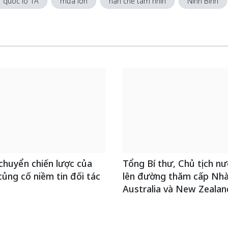
quốc lộ 1A
mưa lớn
hạn chế tầm nhìn
Ninh Bình
chuyển chiến lược của
Tổng Bí thư, Chủ tịch n
ủng cố niềm tin đối tác
lên đường thăm cấp Nh
Australia và New Zealan