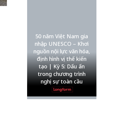
Nội
TS. Trần Kim Hào
Xin lỗi, rồi sao nữa?!
Lê Xuân Thọ
50 năm Việt Nam gia
Vẻ đẹp của khoa học nhân
nhập UNESCO – Khơi
văn
nguồn nội lực văn hóa,
Lưu Nguyệt Linh
định hình vị thế kiến
tạo | Kỳ 5: Dấu ấn
trong chương trình
nghị sự toàn cầu