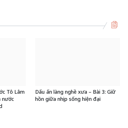
nguồn nội lực văn hóa,
định hình vị thế kiến
tạo | Kỳ 3: Hội nhập
quốc tế bằng bản lĩnh
Việt Nam
50 năm Việt Nam gia
nhập UNESCO: Khơi
ước Tô Lâm
Dấu ấn làng nghề xưa – Bài 3: Giữ
nguồn nội lực văn hóa,
à nước
hồn giữa nhịp sống hiện đại
định hình vị thế kiến
d
tạo | Kỳ 1: Khát vọng
hòa bình thể hiện trong
quyết định lịch sử