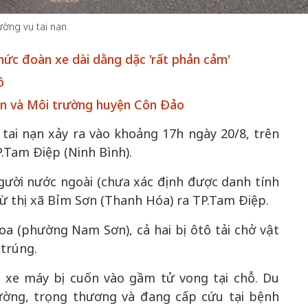
ường vụ tai nạn.
ức đoàn xe dài dằng dặc 'rất phản cảm'
ô
ên và Môi trường huyện Côn Đảo
 tai nạn xảy ra vào khoảng 17h ngày 20/8, trên
.Tam Điệp (Ninh Bình).
người nước ngoài (chưa xác định được danh tính
từ thị xã Bỉm Sơn (Thanh Hóa) ra TP.Tam Điệp.
 (phường Nam Sơn), cả hai bị ôtô tải chở vật
trúng.
 xe máy bị cuốn vào gầm tử vong tại chỗ. Du
ường, trọng thương và đang cấp cứu tại bệnh