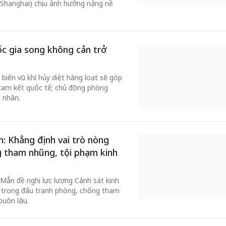
(Shanghai) chịu ảnh hưởng nặng nề
c gia song không cản trở
iến vũ khí hủy diệt hàng loạt sẽ góp
 cam kết quốc tế; chủ động phòng
 nhân.
: Khẳng định vai trò nòng
g tham nhũng, tội phạm kinh
Mẫn đề nghị lực lượng Cảnh sát kinh
ốt trong đấu tranh phòng, chống tham
buôn lậu.