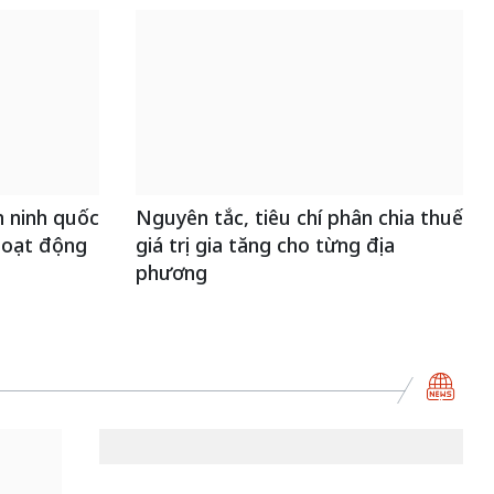
 ninh quốc
Nguyên tắc, tiêu chí phân chia thuế
50 năm Việt Nam gia
hoạt động
giá trị gia tăng cho từng địa
nhập UNESCO - Khơi
phương
nguồn nội lực, định hình
vị thế kiến tạo | Kỳ 2:
Chuyển hóa hợp tác
thành động lực phát
triển