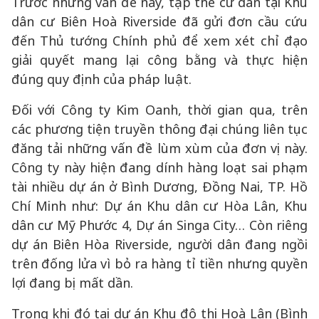
Trước những vấn đề này, tập thể cư dân tại Khu
dân cư Biên Hoà Riverside đã gửi đơn cầu cứu
đến Thủ tướng Chính phủ để xem xét chỉ đạo
giải quyết mang lại công bằng và thực hiện
đúng quy định của pháp luật.
Đối với Công ty Kim Oanh, thời gian qua, trên
các phương tiện truyền thông đại chúng liên tục
đăng tải những vấn đề lùm xùm của đơn vị này.
Công ty này hiện đang dính hàng loạt sai phạm
tài nhiều dự án ở Bình Dương, Đồng Nai, TP. Hồ
Chí Minh như: Dự án Khu dân cư Hòa Lân, Khu
dân cư Mỹ Phước 4, Dự án Singa City… Còn riêng
dự án Biên Hòa Riverside, người dân đang ngồi
trên đống lửa vì bỏ ra hàng tỉ tiền nhưng quyền
lợi đang bị mất dần.
Trong khi đó tại dự án Khu đô thị Hoà Lân (Bình