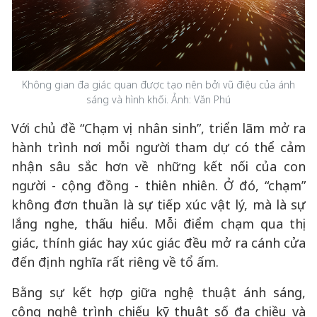
Không gian đa giác quan được tạo nên bởi vũ điệu của ánh
sáng và hình khối. Ảnh: Văn Phú
Với chủ đề “Chạm vị nhân sinh”, triển lãm mở ra
hành trình nơi mỗi người tham dự có thể cảm
nhận sâu sắc hơn về những kết nối của con
người - cộng đồng - thiên nhiên. Ở đó, “chạm”
không đơn thuần là sự tiếp xúc vật lý, mà là sự
lắng nghe, thấu hiểu. Mỗi điểm chạm qua thị
giác, thính giác hay xúc giác đều mở ra cánh cửa
đến định nghĩa rất riêng về tổ ấm.
Bằng sự kết hợp giữa nghệ thuật ánh sáng,
công nghệ trình chiếu kỹ thuật số đa chiều và