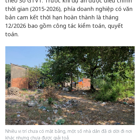
theo Sở GTVT. Trước khi dự án được điều chỉnh
thời gian (2015-2026), phía doanh nghiệp có văn
bản cam kết thời hạn hoàn thành là tháng
12/2026 bao gồm công tác kiểm toán, quyết
toán.
Nhiều vị trí chưa có mặt bằng, một số nhà dân đã di dời đi nơi
khác nhưng chưa được giải toả.