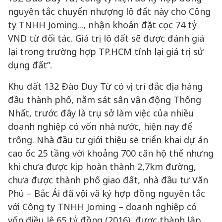
nguyên tắc chuyển nhượng lô đất này cho Công
ty TNHH Joming..., nhận khoản đặt cọc 74 tỷ
VND từ đối tác. Giá trị lô đất sẽ được đánh giá
lại trong trường hợp TP.HCM tính lại giá trị sử
dụng đất”.
Khu đất 132 Đào Duy Từ có vị trí đắc địa hàng
đầu thành phố, nằm sát sân vận động Thống
Nhất, trước đây là trụ sở làm việc của nhiều
doanh nghiệp có vốn nhà nước, hiện nay để
trống. Nhà đầu tư giới thiệu sẽ triển khai dự án
cao ốc 25 tầng với khoảng 700 căn hộ thế nhưng
khi chưa được kịp hoàn thành 2,7km đường,
chưa được thành phố giao đất, nhà đầu tư Văn
Phú – Bắc Ái đã vội vã ký hợp đồng nguyên tắc
với Công ty TNHH Joming – doanh nghiệp có
vốn điều lệ 65 tỷ đồng (2016), được thành lập