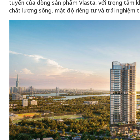
tuyển của dòng sản phẩm Vlasta, với trọng tâm k
chất lượng sống, mật độ riêng tư và trải nghiệm t
Bắc Biên - Giữ
 đến chơi nhà
làng ven sông
Nội
TS. Trần Kim Hào