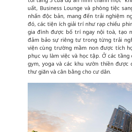
tới tầng 5 của dự án hình thành một “k
uất, Business Lounge và phòng tiệc sa
nhấn độc bản, mang đến trải nghiệm ng
đó, các tiện ích giải trí như rạp chiếu p
gia đình được bố trí ngay nội toà, tạo
đảm bảo sự riêng tư trong từng trải ng
viện cùng trường mầm non được tích hợ
phục vụ làm việc và học tập. Ở các tầng
gym, yoga và các khu vườn thiền được 
thư giãn và cân bằng cho cư dân.