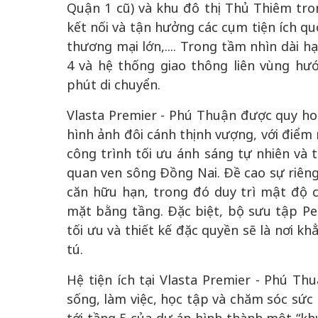
Quận 1 cũ) và khu đô thị Thủ Thiêm tro
kết nối và tận hưởng các cụm tiện ích qu
thương mại lớn,.... Trong tầm nhìn dài h
4 và hệ thống giao thông liên vùng hư
phút di chuyển.
Vlasta Premier - Phú Thuận được quy ho
hình ảnh đôi cánh thịnh vượng, với điểm
công trình tối ưu ánh sáng tự nhiên và
quan ven sông Đồng Nai. Đề cao sự riêng
căn hữu hạn, trong đó duy trì mật độ 
mặt bằng tầng. Đặc biệt, bộ sưu tập Pen
tối ưu và thiết kế đặc quyền sẽ là nơi k
tú.
Hệ tiện ích tại Vlasta Premier - Phú T
sống, làm việc, học tập và chăm sóc sức