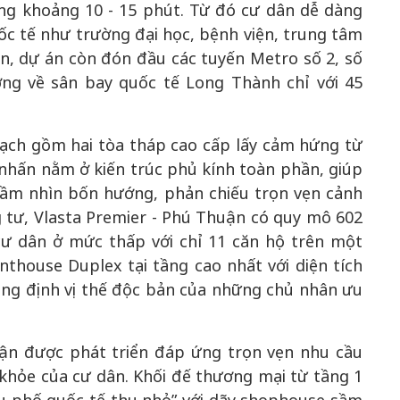
ng khoảng 10 - 15 phút. Từ đó cư dân dễ dàng
ốc tế như trường đại học, bệnh viện, trung tâm
ạn, dự án còn đón đầu các tuyến Metro số 2, số
ớng về sân bay quốc tế Long Thành chỉ với 45
ạch gồm hai tòa tháp cao cấp lấy cảm hứng từ
 nhấn nằm ở kiến trúc phủ kính toàn phần, giúp
 tầm nhìn bốn hướng, phản chiếu trọn vẹn cảnh
 tư, Vlasta Premier - Phú Thuận có quy mô 602
cư dân ở mức thấp với chỉ 11 căn hộ trên một
thouse Duplex tại tầng cao nhất với diện tích
hẳng định vị thế độc bản của những chủ nhân ưu
huận được phát triển đáp ứng trọn vẹn nhu cầu
 khỏe của cư dân. Khối đế thương mại từ tầng 1