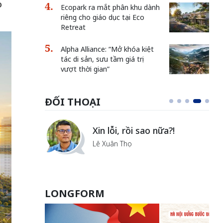
o
Ecopark ra mắt phân khu dành
riêng cho giáo dục tại Eco
Retreat
Alpha Alliance: “Mở khóa kiệt
tác di sản, sưu tầm giá trị
vượt thời gian”
ĐỐI THOẠI
Vẻ đẹp của khoa học nhân
văn
Lưu Nguyệt Linh
LONGFORM