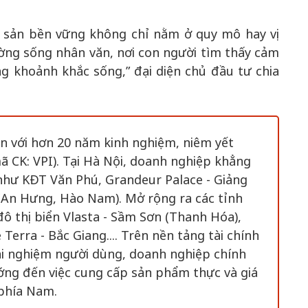
g sản bền vững không chỉ nằm ở quy mô hay vị
ờng sống nhân văn, nơi con người tìm thấy cảm
g khoảnh khắc sống,” đại diện chủ đầu tư chia
ản với hơn 20 năm kinh nghiệm, niêm yết
 CK: VPI). Tại Hà Nội, doanh nghiệp khẳng
 như KĐT Văn Phú, Grandeur Palace - Giảng
(An Hưng, Hào Nam). Mở rộng ra các tỉnh
đô thị biển Vlasta - Sầm Sơn (Thanh Hóa),
Terra - Bắc Giang.... Trên nền tảng tài chính
rải nghiệm người dùng, doanh nghiệp chính
ớng đến việc cung cấp sản phẩm thực và giá
 phía Nam.