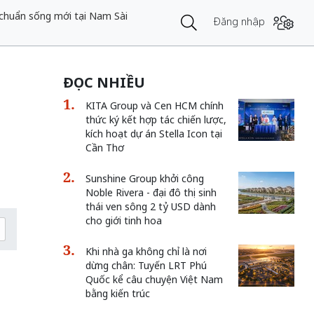
 chuẩn sống mới tại Nam Sài
Đăng nhập
ĐỌC NHIỀU
KITA Group và Cen HCM chính
thức ký kết hợp tác chiến lược,
kích hoạt dự án Stella Icon tại
Cần Thơ
Sunshine Group khởi công
Noble Rivera - đại đô thị sinh
thái ven sông 2 tỷ USD dành
cho giới tinh hoa
Khi nhà ga không chỉ là nơi
ổ
dừng chân: Tuyến LRT Phú
Quốc kể câu chuyện Việt Nam
bằng kiến trúc