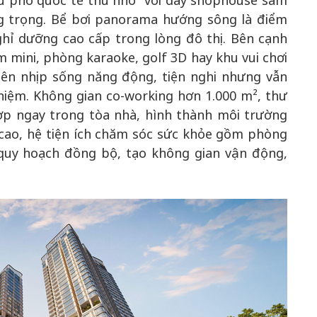
hu phố quốc tế thu nhỏ” với dãy shophouse sầm
ng trọng. Bể bơi panorama hướng sông là điểm
hỉ dưỡng cao cấp trong lòng đô thị. Bên cạnh
him mini, phòng karaoke, golf 3D hay khu vui chơi
 nên nhịp sống năng động, tiện nghi nhưng vẫn
hiệm. Không gian co-working hơn 1.000 m², thư
p ngay trong tòa nhà, hình thành môi trường
 cao, hệ tiện ích chăm sóc sức khỏe gồm phòng
quy hoạch đồng bộ, tạo không gian vận động,