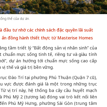
tổng thể của dự án.
 đầu tư nhờ các chính sách đặc quyền lãi suất
50 năm Việt Nam gia
u ấn đồng hành thiết thực từ Masterise Homes
m gia
nhập UNESCO: Khơi
50 năm Việt 
 Khơi
nguồn nội lực văn hóa,
nhập UNESCO
ng tầm triết lý “Bất động sản vị nhân sinh” của
ăn hóa,
định hình vị thế kiến
nguồn nội lực, 
chuẩn mực sống tinh tế, riêng tư và giàu tính
ế kiến
tạo | Kỳ 1: Khát vọng
vị thế kiến tạ
 mới”, dự án hướng tới chuẩn mực sống cao cấp
i nhập
hòa bình thể hiện trong
Chuyển hóa 
vị thế và giá trị bền vững.
n lĩnh
quyết định lịch sử
thành động l
triển
trục Đào Trí tại phường Phú Thuận (Quận 7 cũ),
khu vực được đánh giá là một trong những trục
Từ vị trí này, hệ thống ba cây cầu huyết mạch
Phú Mỹ 2 (tương lai) đóng vai trò kết nối liên
n đến Phú Mỹ Hưng, phường Sài Gòn (trung tâm