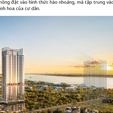
hông đặt vào hình thức hào nhoáng, mà tập trung và
inh hoa của cư dân.
 một ngôi
Xin lỗi, rồi sao nữa?!
 Hồng của Hà
Lê Xuân Thọ