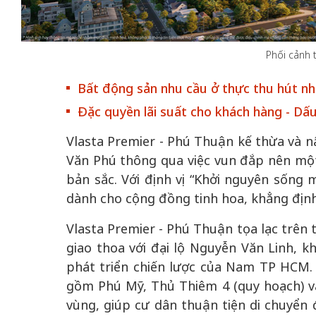
Phối cảnh 
Bất động sản nhu cầu ở thực thu hút nhà
Đặc quyền lãi suất cho khách hàng - Dấ
50 năm Việt Nam gia
50 năm Việt Na
nhập UNESCO: Khơi
nhập UNESCO:
Vlasta Premier - Phú Thuận kế thừa và nâ
 vào
nguồn nội lực văn hóa,
nguồn nội lực v
Văn Phú thông qua việc vun đắp nên một 
riển
định hình vị thế kiến
định hình vị th
bản sắc. Với định vị “Khởi nguyên sống
ô qua
tạo | Kỳ 4: Sáng kiến
tạo | Kỳ 3: Hộ
dành cho cộng đồng tinh hoa, khẳng định 
óa
làm nên diện mạo mới
quốc tế bằng bả
Việt Nam
Vlasta Premier - Phú Thuận tọa lạc trên 
giao thoa với đại lộ Nguyễn Văn Linh, 
phát triển chiến lược của Nam TP HCM. 
gồm Phú Mỹ, Thủ Thiêm 4 (quy hoạch) và 
vùng, giúp cư dân thuận tiện di chuyể