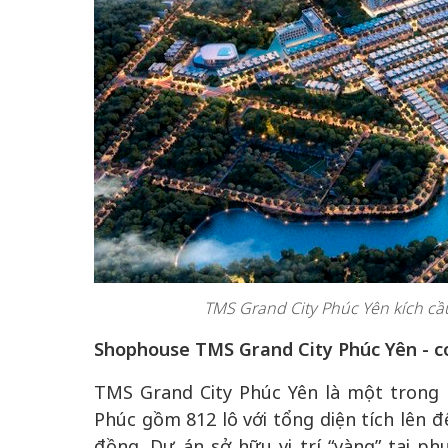
TMS Grand City Phúc Yên kích cầ
Shophouse TMS Grand City Phúc Yên - cơ
TMS Grand City Phúc Yên là một trong 
Phúc gồm 812 lô với tổng diện tích lên 
đồng. Dự án sở hữu vị trí “vàng” tại