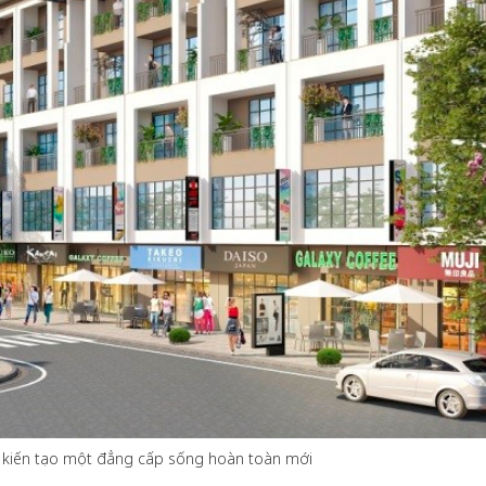
 một ngôi
Xin lỗi, rồi sao nữa?!
 Hồng của Hà
Lê Xuân Thọ
kiến tạo một đẳng cấp sống hoàn toàn mới ​