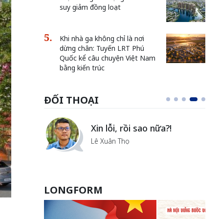
suy giảm đồng loạt
Khi nhà ga không chỉ là nơi
dừng chân: Tuyến LRT Phú
Quốc kể câu chuyện Việt Nam
bằng kiến trúc
ĐỐI THOẠI
Vẻ đẹp của khoa học nhân
văn
Lưu Nguyệt Linh
LONGFORM