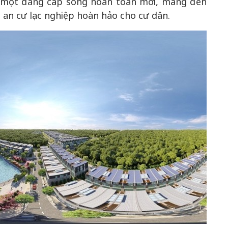
 một đẳng cấp sống hoàn toàn mới, mang đến
ốn an cư lạc nghiệp hoàn hảo cho cư dân.