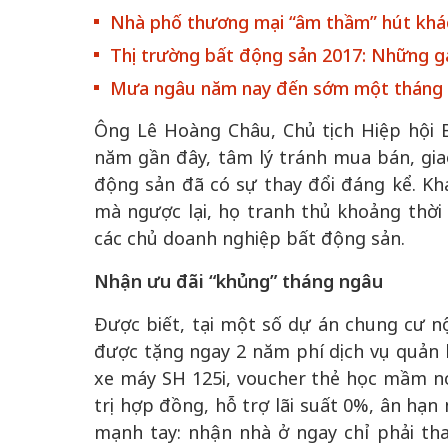
Nhà phố thương mại “âm thầm” hút khá
Thị trường bất động sản 2017: Những 
Mưa ngâu năm nay đến sớm một tháng
Ông Lê Hoàng Châu, Chủ tịch Hiệp hội 
năm gần đây, tâm lý tránh mua bán, giao
50 năm Việt Nam gia
50 năm Việt Na
động sản đã có sự thay đổi đáng kể. Kh
nhập UNESCO: Khơi
nhập UNESCO:
mà ngược lại, họ tranh thủ khoảng thời
 vào
nguồn nội lực văn hóa,
nguồn nội lực vă
các chủ doanh nghiệp bất động sản.
riển
định hình vị thế kiến
định hình vị thế
ô qua
tạo | Kỳ 4: Sáng kiến
tạo | Kỳ 3: Hội
Nhận ưu đãi “khủng” tháng ngâu
a
làm nên diện mạo mới
quốc tế bằng bả
Việt Nam
Được biết, tại một số dự án chung cư nộ
được tặng ngay 2 năm phí dịch vụ quản lý
xe máy SH 125i, voucher thẻ học mầm n
trị hợp đồng, hỗ trợ lãi suất 0%, ân hạn
mạnh tay: nhận nhà ở ngay chỉ phải th