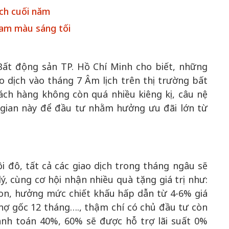
ch cuối năm
gam màu sáng tối
Bất động sản TP. Hồ Chí Minh cho biết, những
50 năm Việt Nam gia
 dịch vào tháng 7 Âm lịch trên thị trường bất
m gia
nhập UNESCO: Khơi
50 năm Việt 
ách hàng không còn quá nhiều kiêng kị, câu nệ
 Khơi
nguồn nội lực văn hóa,
nhập UNESCO
 gian này để đầu tư nhằm hưởng ưu đãi lớn từ
n hóa,
định hình vị thế kiến
nguồn nội lực, 
 kiến
tạo | Kỳ 1: Khát vọng
vị thế kiến tạo
 nhập
hòa bình thể hiện trong
Chuyển hóa 
n lĩnh
quyết định lịch sử
thành động l
triển
i đô, tất cả các giao dịch trong tháng ngâu sẽ
, cùng cơ hội nhận nhiều quà tặng giá trị như:
on, hưởng mức chiết khấu hấp dẫn từ 4-6% giá
 nợ gốc 12 tháng…., thậm chí có chủ đầu tư còn
anh toán 40%, 60% sẽ được hỗ trợ lãi suất 0%