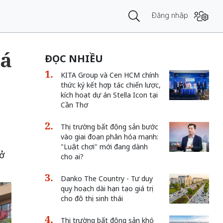
Đăng nhập
iá
ĐỌC NHIỀU
KITA Group và Cen HCM chính
thức ký kết hợp tác chiến lược,
kích hoạt dự án Stella Icon tại
Cần Thơ
Thị trường bất động sản bước
vào giai đoạn phân hóa mạnh:
"Luật chơi" mới đang dành
ở
cho ai?
Danko The Country - Tư duy
quy hoạch dài hạn tạo giá trị
cho đô thị sinh thái
Thị trường bất động sản khó