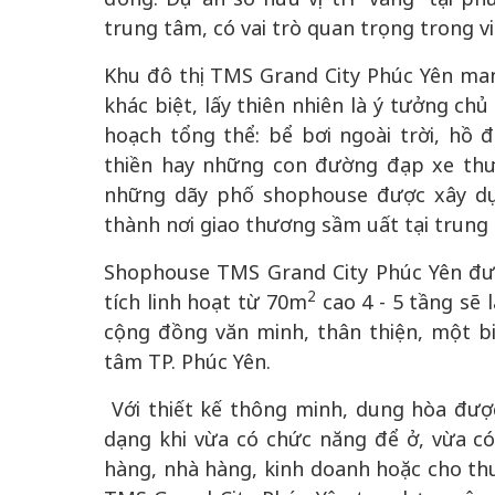
trung tâm, có vai trò quan trọng trong v
Khu đô thị TMS Grand City Phúc Yên ma
khác biệt, lấy thiên nhiên là ý tưởng chủ
hoạch tổng thể: bể bơi ngoài trời, hồ 
thiền hay những con đường đạp xe thư 
những dãy phố shophouse được xây dự
thành nơi giao thương sầm uất tại trung
Shophouse TMS Grand City Phúc Yên đượ
2
tích linh hoạt từ 70m
cao 4 - 5 tầng sẽ 
cộng đồng văn minh, thân thiện, một b
tâm TP. Phúc Yên.
Với thiết kế thông minh, dung hòa đượ
dạng khi vừa có chức năng để ở, vừa c
hàng, nhà hàng, kinh doanh hoặc cho t