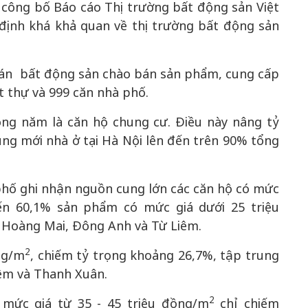
 công bố Báo cáo Thị trường bất động sản Việt
định khá khả quan về thị trường bất động sản
 án bất động sản chào bán sản phẩm, cung cấp
ệt thự và 999 căn nhà phố.
50 năm Việt Nam gia
m gia
nhập UNESCO: Khơi
50 năm Việt 
ng năm là căn hộ chung cư. Điều này nâng tỷ
 Khơi
nguồn nội lực văn hóa,
nhập UNESCO
ng mới nhà ở tại Hà Nội lên đến trên 90% tổng
n hóa,
định hình vị thế kiến
nguồn nội lực, 
 kiến
tạo | Kỳ 1: Khát vọng
vị thế kiến tạo
 nhập
hòa bình thể hiện trong
Chuyển hóa 
phố ghi nhận nguồn cung lớn các căn hộ có mức
n lĩnh
quyết định lịch sử
thành động l
ến 60,1% sản phẩm có mức giá dưới 25 triệu
triển
 Hoàng Mai, Đông Anh và Từ Liêm.
2
ng/m
, chiếm tỷ trọng khoảng 26,7%, tập trung
iêm và Thanh Xuân.
2
 mức giá từ 35 - 45 triệu đồng/m
chỉ chiếm