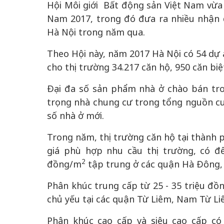
Hội Môi giới Bất động sản Việt Nam vừa
Nam 2017, trong đó đưa ra nhiều nhận 
Hà Nội trong năm qua.
Theo Hội này, năm 2017 Hà Nội có 54 dự
cho thị trường 34.217 căn hộ, 950 căn bi
50 năm Việt Nam gia
50 năm Việt Na
Đại đa số sản phẩm nhà ở chào bán tro
nhập UNESCO: Khơi
nhập UNESCO:
trọng nhà chung cư trong tổng nguồn cu
 vào
nguồn nội lực văn hóa,
nguồn nội lực vă
số nhà ở mới.
riển
định hình vị thế kiến
định hình vị thế
ô qua
tạo | Kỳ 4: Sáng kiến
tạo | Kỳ 3: Hội
Trong năm, thị trường căn hộ tại thành 
a
làm nên diện mạo mới
quốc tế bằng bả
giá phù hợp nhu cầu thị trường, có đ
Việt Nam
2
đồng/m
tập trung ở các quận Hà Đông,
Phân khúc trung cấp từ 25 - 35 triệu đồ
chủ yếu tại các quận Từ Liêm, Nam Từ L
Phân khúc cao cấp và siêu cao cấp có