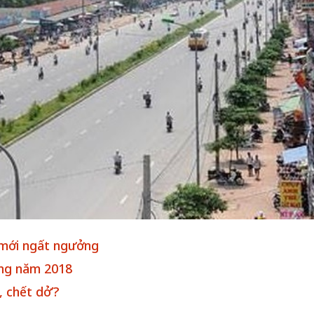
 một ngôi
Xin lỗi, rồi sao nữa?!
 Hồng của Hà
Lê Xuân Thọ
 mới ngất ngưởng
ong năm 2018
 chết dở’?