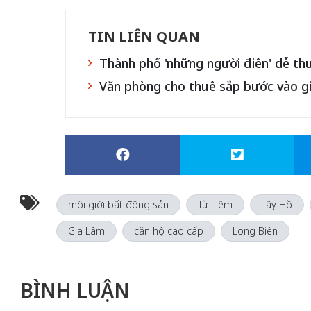
TIN LIÊN QUAN
Thành phố 'những người điên' dễ t
Văn phòng cho thuê sắp bước vào g
môi giới bất động sản
Từ Liêm
Tây Hồ
Gia Lâm
căn hộ cao cấp
Long Biên
BÌNH LUẬN