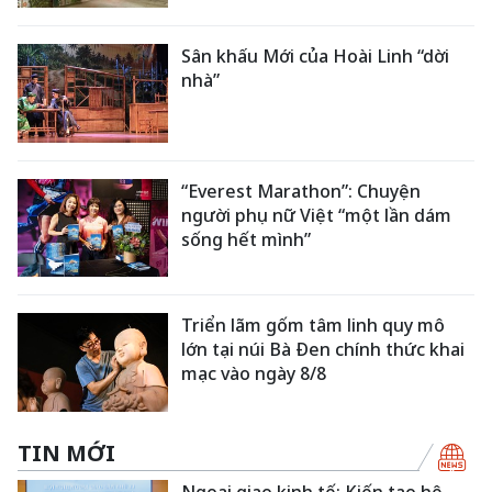
Sân khấu Mới của Hoài Linh “dời
nhà”
“Everest Marathon”: Chuyện
người phụ nữ Việt “một lần dám
sống hết mình”
Triển lãm gốm tâm linh quy mô
lớn tại núi Bà Đen chính thức khai
mạc vào ngày 8/8
TIN MỚI
Ngoại giao kinh tế: Kiến tạo hệ