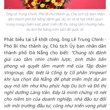
Ông Lê Trung Chinh, Phó
Bí thư thành ủy, Chủ tịch Ủy ban nhân
dân thành phố Đà Nẵng đánh giá, dự án sẽ là
hạt nhân quan
trọng trong chiến lược phát triển
đô thị, nâng
tầm thương hiệu
du lịch Đà Nẵng trên bản đồ quốc tế.
Phát biểu tại Lễ khởi công, ông Lê Trung Chinh -
Phó Bí thư thành ủy, Chủ tịch Ủy ban nhân dân
thành phố Đà Nẵng cho biết:
“Chúng tôi đánh
giá cao tầm nhìn chiến lược, tinh thần tiên
phong và quyết tâm mạnh mẽ của Tập đoàn
Vingroup, đặc biệt là Công ty Cổ phần Vinpearl
khi lựa chọn Đà Nẵng để phát triển một dự án
quy mô lớn như Khu phức hợp Du lịch và Đô thị
nghỉ dưỡng Làng Vân. Đây là minh chứng rõ nét
cho niềm tin của doanh nghiệp, nhà đầu tư đối
với môi trường đầu tư, cũng như triển vọng phát