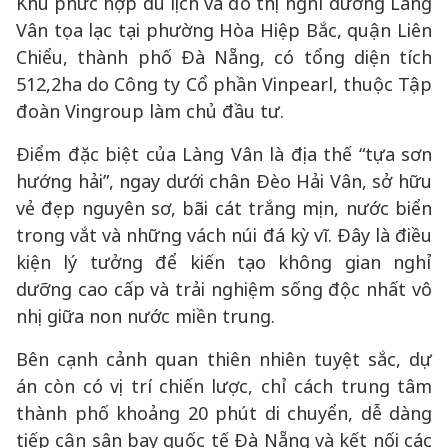
Khu phức hợp du lịch và đô thị nghỉ dưỡng Làng
Vân tọa lạc tại phường Hòa Hiệp Bắc, quận Liên
Chiểu, thành phố Đà Nẵng, có tổng diện tích
512,2ha do Công ty Cổ phần Vinpearl, thuộc Tập
đoàn Vingroup làm chủ đầu tư.
Điểm đặc biệt của Làng Vân là địa thế “tựa sơn
hướng hải”, ngay dưới chân Đèo Hải Vân, sở hữu
vẻ đẹp nguyên sơ, bãi cát trắng mịn, nước biển
trong vắt và những vách núi đá kỳ vĩ. Đây là điều
kiện lý tưởng để kiến tạo không gian nghỉ
dưỡng cao cấp và trải nghiệm sống độc nhất vô
nhị giữa non nước miền trung.
Bên cạnh cảnh quan thiên nhiên tuyệt sắc, dự
án còn có vị trí chiến lược, chỉ cách trung tâm
thành phố khoảng 20 phút di chuyển, dễ dàng
tiếp cận sân bay quốc tế Đà Nẵng và kết nối các