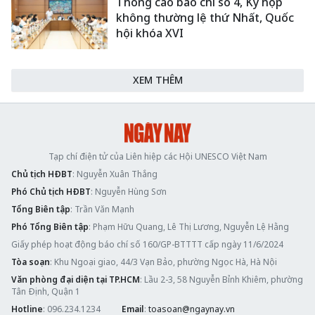
Thông cáo báo chí số 4, Kỳ họp
không thường lệ thứ Nhất, Quốc
hội khóa XVI
XEM THÊM
Tạp chí điện tử của Liên hiệp các Hội UNESCO Việt Nam
Chủ tịch HĐBT
: Nguyễn Xuân Thắng
Phó Chủ tịch HĐBT
: Nguyễn Hùng Sơn
Tổng Biên tập
: Trần Văn Mạnh
Phó Tổng Biên tập
: Phạm Hữu Quang, Lê Thị Lương, Nguyễn Lệ Hằng
Giấy phép hoạt động báo chí số 160/GP-BTTTT cấp ngày 11/6/2024
Tòa soạn
: Khu Ngoại giao, 44/3 Vạn Bảo, phường Ngọc Hà, Hà Nội
Văn phòng đại diện tại TP.HCM
: Lầu 2-3, 58 Nguyễn Bỉnh Khiêm, phường
Tân Định, Quận 1
Hotline
: 096.234.1234
Email
:
toasoan@ngaynay.vn