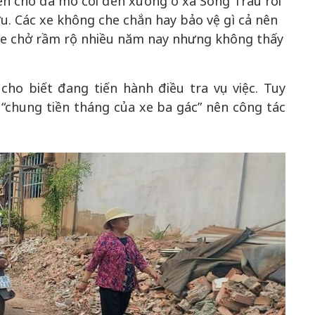
en chở đá mồ côi đến xưởng ở xã Sông Trầu rồi
u. Các xe không che chắn hay bảo vệ gì cả nên
. Xe chở rầm rộ nhiều năm nay nhưng không thấy
o biết đang tiến hành điều tra vụ việc. Tuy
 “chung tiền tháng của xe ba gác” nên công tác