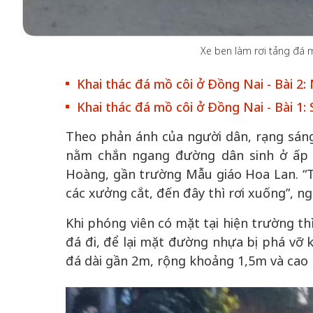
Xe ben làm rơi tảng đá 
Khai thác đá mồ côi ở Đồng Nai - Bài 2
 gia
50 năm Việt Na
Khai thác đá mồ côi ở Đồng Nai - Bài 1:
hơi
nhập UNESCO:
 hình
Hà Nội vững bước vào
nguồn nội lực vă
Theo phản ánh của người dân, rạng sáng
ỳ 2:
không gian phát triển
định hình vị thế
nằm chắn ngang đường dân sinh ở ấp 
tác
mới - Kỳ 5: Thủ đô qua
tạo | Kỳ 4: Sán
Hoàng, gần trường Mẫu giáo Hoa Lan. “T
hát
lăng kính số hóa
làm nên diện m
các xưởng cắt, đến đây thì rơi xuống”, ng
Khi phóng viên có mặt tại hiện trường t
đá đi, để lại mặt đường nhựa bị phá vỡ k
đá dài gần 2m, rộng khoảng 1,5m và cao 