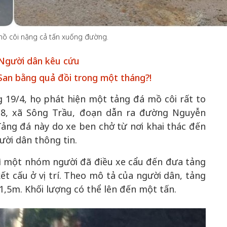
mồ côi nặng cả tấn xuống đường.
50 năm Việt 
: Người dân kêu cứu
m gia
50 năm Việt Nam gia
nhập UNESCO
 San bằng quả đồi trong một tháng?!
 Khơi
nhập UNESCO: Khơi
nguồn nội lực 
n hóa,
nguồn nội lực văn hóa,
định hình vị t
 19/4, họ phát hiện một tảng đá mồ côi rất to
 kiến
định hình vị thế kiến
tạo | Kỳ 1: K
8, xã Sông Trầu, đoạn dẫn ra đường Nguyễn
g kiến
tạo | Kỳ 3: Hội nhập
hòa bình thể h
ảng đá này do xe ben chở từ nơi khai thác đến
ạo mới
quốc tế bằng bản lĩnh
quyết định l
ười dân thông tin.
Việt Nam
hì một nhóm người đã điều xe cẩu đến đưa tảng
ết cấu ở vị trí. Theo mô tả của người dân, tảng
1,5m. Khối lượng có thể lên đến một tấn.