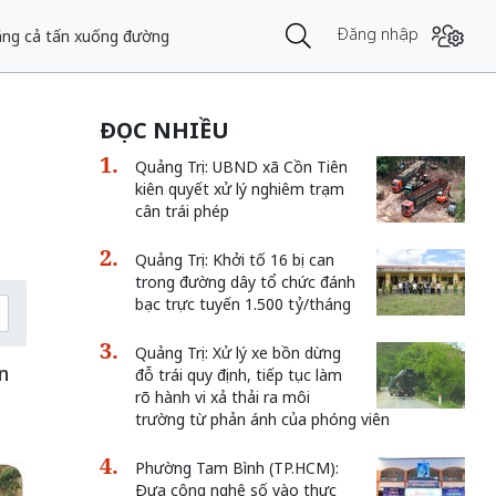
Đăng nhập
nặng cả tấn xuống đường
ĐỌC NHIỀU
Quảng Trị: UBND xã Cồn Tiên
kiên quyết xử lý nghiêm trạm
cân trái phép
Quảng Trị: Khởi tố 16 bị can
trong đường dây tổ chức đánh
bạc trực tuyến 1.500 tỷ/tháng
Quảng Trị: Xử lý xe bồn dừng
n
đỗ trái quy định, tiếp tục làm
rõ hành vi xả thải ra môi
n
trường từ phản ánh của phóng viên
Phường Tam Bình (TP.HCM):
Đưa công nghệ số vào thực