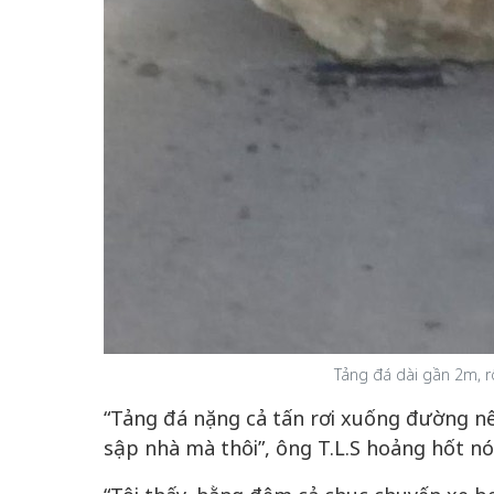
Tảng đá dài gần 2m, 
“Tảng đá nặng cả tấn rơi xuống đường nên
sập nhà mà thôi”, ông T.L.S hoảng hốt nó