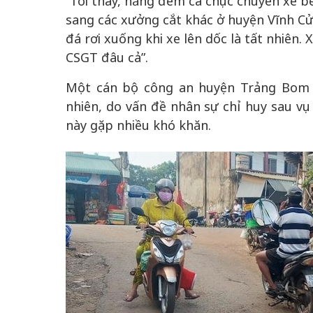
“Tôi thấy, hằng đêm cả chục chuyến xe b
sang các xưởng cắt khác ở huyện Vĩnh Cử
đá rơi xuống khi xe lên dốc là tất nhiên
CSGT đâu cả”.
Một cán bộ công an huyện Trảng Bom ch
nhiên, do vấn đề nhân sự chỉ huy sau vụ
này gặp nhiều khó khăn.