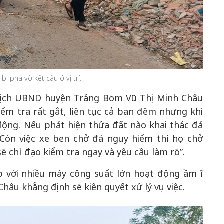
 phá vỡ kết cấu ở vị trí.
 tịch UBND huyện Trảng Bom Vũ Thị Minh Châu
iểm tra rất gắt, liên tục cả ban đêm nhưng khi
ộng. Nếu phát hiện thửa đất nào khai thác đá
Còn việc xe ben chở đá nguy hiểm thì họ chở
ẽ chỉ đạo kiểm tra ngay và yêu cầu làm rõ”.
 với nhiều máy công suất lớn hoạt động ầm ĩ
âu khẳng định sẽ kiên quyết xử lý vụ việc.