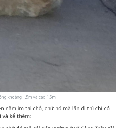
rộng khoảng 1,5m và cao 1,5m.
 nằm im tại chỗ, chứ nó mà lăn đi thì chỉ có
i và kể thêm: