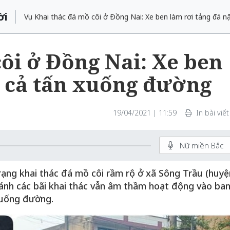
ời
Vụ Khai thác đá mồ côi ở Đồng Nai: Xe ben làm rơi tảng đá 
ôi ở Đồng Nai: Xe ben
g cả tấn xuống đường
19/04/2021 | 11:59
In bài viết
Nữ miền Bắc
rạng khai thác đá mồ côi rầm rộ ở xã Sông Trầu (huyệ
ánh các bãi khai thác vẫn âm thầm hoạt động vào ba
xuống đường.