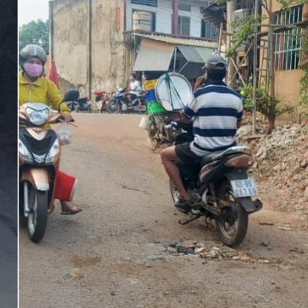
Bắc Biên - Giữ một ngô
i nhà
làng ven sông Hồng c
Nội
TS. Trần Kim Hào