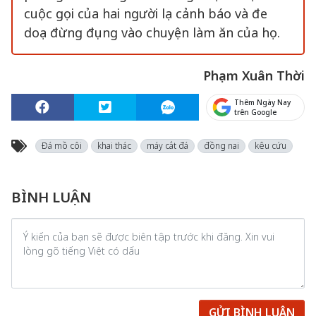
cuộc gọi của hai người lạ cảnh báo và đe
doạ đừng đụng vào chuyện làm ăn của họ.
Phạm Xuân Thời
Thêm Ngày Nay
trên Google
Đá mồ côi
khai thác
máy cắt đá
đồng nai
kêu cứu
BÌNH LUẬN
GỬI BÌNH LUẬN