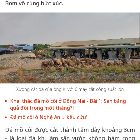
Bom vô cùng bức xúc.
Xương cắt đá của ông K. với 6 máy cắt công suất lớn
Khai thác đá mồ côi ở Đồng Nai - Bài 1: San bằng
quả đồi trong một tháng?!
Đá mồ côi ở Nghệ An... 'kêu cứu'
Đá mồ côi được cắt thành tấm dày khoảng 3cm
- là loại đá khi làm sân vườn không bám rong