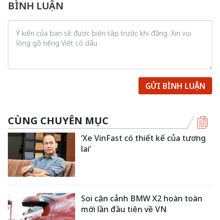
BÌNH LUẬN
GỬI BÌNH LUẬN
CÙNG CHUYÊN MỤC
‘Xe VinFast có thiết kế của tương
lai’
Soi cận cảnh BMW X2 hoàn toàn
mới lần đầu tiên về VN