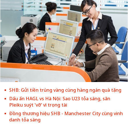
SHB: Gửi tiền trúng vàng cùng hàng ngàn quà tặng
Dấu ấn HAGL vs Hà Nội: Sao U23 tỏa sáng, sân
Pleiku suýt 'vỡ' vì trọng tài
Đồng thương hiệu SHB - Manchester City cùng vinh
danh tỏa sáng