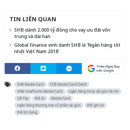
TIN LIÊN QUAN
SHB dành 2.000 tỷ đồng cho vay ưu đãi vốn
trung và dài hạn
Global Finance vinh danh SHB là ‘Ngân hàng tốt
nhất Việt Nam 2018’
Thêm Ngày Nay
trên Google
SHB MasterCard
FCB MasterCard Debit
SHB-VinaPhone MasterCard
ngân hàng tmcp sài gòn hà nội
QR Pay
thẻ từ
MasterCard
ngân hàng thương mại cổ phần sài gòn
thẻ ghi nợ
thẻ tín dụng