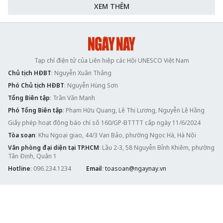
XEM THÊM
Tạp chí điện tử của Liên hiệp các Hội UNESCO Việt Nam
Chủ tịch HĐBT
: Nguyễn Xuân Thắng
Phó Chủ tịch HĐBT
: Nguyễn Hùng Sơn
Tổng Biên tập
: Trần Văn Mạnh
Phó Tổng Biên tập
: Phạm Hữu Quang, Lê Thị Lương, Nguyễn Lệ Hằng
Giấy phép hoạt động báo chí số 160/GP-BTTTT cấp ngày 11/6/2024
Tòa soạn
: Khu Ngoại giao, 44/3 Vạn Bảo, phường Ngọc Hà, Hà Nội
Văn phòng đại diện tại TP.HCM
: Lầu 2-3, 58 Nguyễn Bỉnh Khiêm, phường
Tân Định, Quận 1
Hotline
: 096.234.1234
Email
:
toasoan@ngaynay.vn