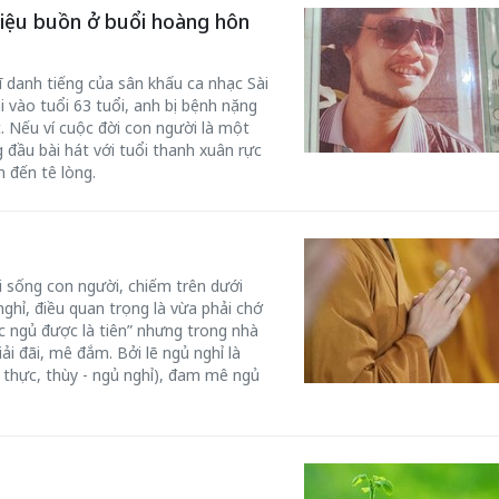
điệu buồn ở buổi hoàng hôn
 danh tiếng của sân khấu ca nhạc Sài
 vào tuổi 63 tuổi, anh bị bệnh nặng
. Nếu ví cuộc đời con người là một
đầu bài hát với tuổi thanh xuân rực
 đến tê lòng.
i sống con người, chiếm trên dưới
nghỉ, điều quan trọng là vừa phải chớ
 ngủ được là tiên” nhưng trong nhà
iải đãi, mê đắm. Bởi lẽ ngủ nghỉ là
 thực, thùy - ngủ nghỉ), đam mê ngủ