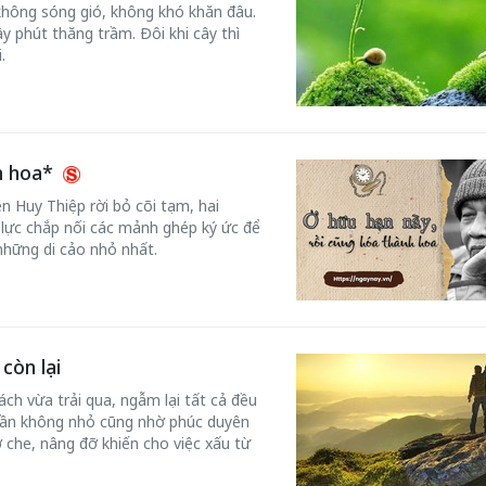
không sóng gió, không khó khăn đâu.
ây phút thăng trầm. Đôi khi cây thì
.
nh hoa*
n Huy Thiệp rời bỏ cõi tạm, hai
lực chắp nối các mảnh ghép ký ức để
những di cảo nhỏ nhất.
còn lại
ch vừa trải qua, ngẫm lại tất cả đều
hần không nhỏ cũng nhờ phúc duyên
 che, nâng đỡ khiến cho việc xấu từ