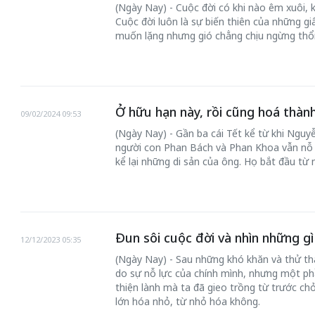
(Ngày Nay) - Cuộc đời có khi nào êm xuôi, 
Cuộc đời luôn là sự biến thiên của những gi
muốn lặng nhưng gió chẳng chịu ngừng thổi
Ở hữu hạn này, rồi cũng hoá thà
09/02/2024 09:53
(Ngày Nay) - Gần ba cái Tết kể từ khi Nguyễ
người con Phan Bách và Phan Khoa vẫn nỗ 
kể lại những di sản của ông. Họ bắt đầu từ 
Đun sôi cuộc đời và nhìn những gì 
12/12/2023 05:35
(Ngày Nay) - Sau những khó khăn và thử thá
do sự nỗ lực của chính mình, nhưng một p
thiện lành mà ta đã gieo trồng từ trước chở
lớn hóa nhỏ, từ nhỏ hóa không.