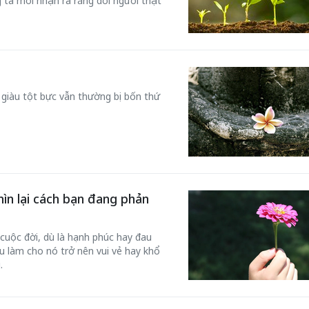
ng ta mới nhận ra rằng đời người thật
 giàu tột bực vẫn thường bị bốn thứ
hìn lại cách bạn đang phản
cuộc đời, dù là hạnh phúc hay đau
u làm cho nó trở nên vui vẻ hay khổ
.