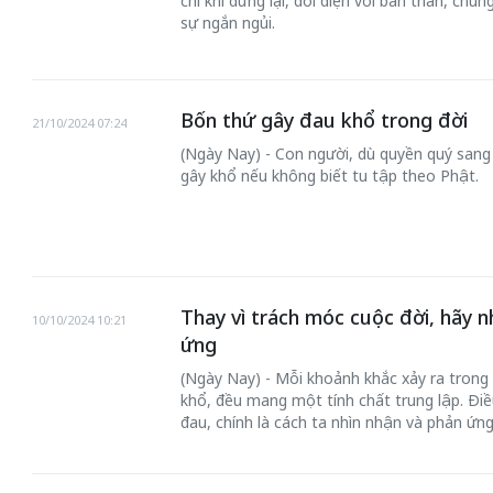
chỉ khi dừng lại, đối diện với bản thân, chú
sự ngắn ngủi.
Bốn thứ gây đau khổ trong đời
21/10/2024 07:24
(Ngày Nay) - Con người, dù quyền quý sang
gây khổ nếu không biết tu tập theo Phật.
Thay vì trách móc cuộc đời, hãy n
10/10/2024 10:21
ứng
(Ngày Nay) - Mỗi khoảnh khắc xảy ra trong 
khổ, đều mang một tính chất trung lập. Điề
đau, chính là cách ta nhìn nhận và phản ứng