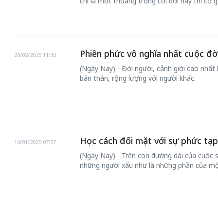
chỉ là một thoáng trong cõi đời này thì cớ g
Phiền phức vô nghĩa nhất cuộc đời 
20/02/2025 11:30
(Ngày Nay) - Đời người, cảnh giới cao nhất
50 năm Việt Nam gia
50 năm Vi
bản thân, rộng lượng với người khác.
nhập UNESCO: Khơi
nhập UNE
 bước vào
nguồn nội lực văn hóa,
nguồn nội 
hát triển
định hình vị thế kiến
định hình 
Thủ đô qua
tạo | Kỳ 4: Sáng kiến
tạo | Kỳ 
 số hóa
làm nên diện mạo mới
quốc tế bằ
Học cách đối mặt với sự phức tạp
10/01/2025 07:57
Việt Na
(Ngày Nay) - Trên con đường dài của cuộc 
những người xấu như là những phần của một