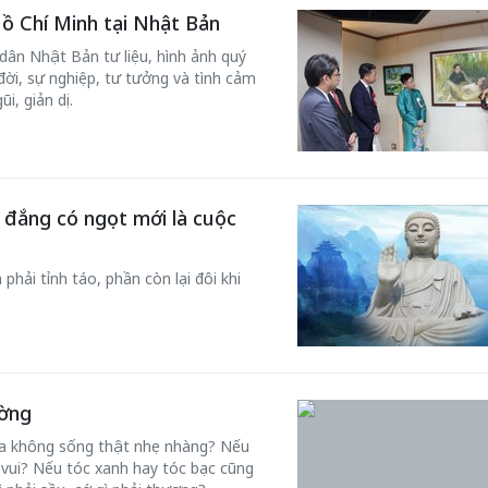
Hồ Chí Minh tại Nhật Bản
 dân Nhật Bản tư liệu, hình ảnh quý
đời, sự nghiệp, tư tưởng và tình cảm
i, giản dị.
ó đắng có ngọt mới là cuộc
ên - Giữ một ngôi
Xin lỗi, rồi sao 
phải tỉnh táo, phần còn lại đôi khi
en sông Hồng của Hà
Lê Xuân Thọ
 Kim Hào
ường
 ta không sống thật nhẹ nhàng? Nếu
vui? Nếu tóc xanh hay tóc bạc cũng