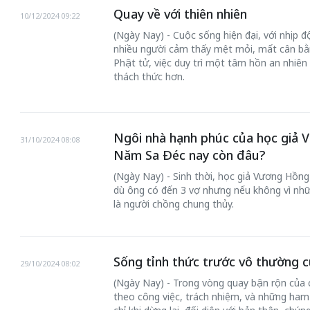
Quay về với thiên nhiên
10/12/2024 09:22
(Ngày Nay) - Cuộc sống hiện đại, với nhịp đ
nhiều người cảm thấy mệt mỏi, mất cân bằn
Phật tử, việc duy trì một tâm hồn an nhiên
thách thức hơn.
Ngôi nhà hạnh phúc của học giả 
31/10/2024 08:08
Năm Sa Đéc nay còn đâu?
(Ngày Nay) - Sinh thời, học giả Vương Hồng
dù ông có đến 3 vợ nhưng nếu không vì nhữn
là người chồng chung thủy.
Sống tỉnh thức trước vô thường c
29/10/2024 08:02
(Ngày Nay) - Trong vòng quay bận rộn của 
theo công việc, trách nhiệm, và những ham