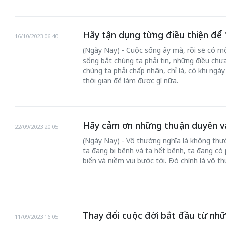
Hãy tận dụng từng điều thiện để '
16/10/2023 06:40
(Ngày Nay) - Cuộc sống ấy mà, rồi sẽ có m
sống bắt chúng ta phải tin, những điều ch
chúng ta phải chấp nhận, chỉ là, có khi ng
thời gian để làm được gì nữa.
Hãy cảm ơn những thuận duyên và
22/09/2023 20:05
(Ngày Nay) - Vô thường nghĩa là không thườ
ta đang bị bệnh và ta hết bệnh, ta đang có
biến và niềm vui bước tới. Đó chính là vô t
Thay đổi cuộc đời bắt đầu từ nhữn
11/09/2023 16:05