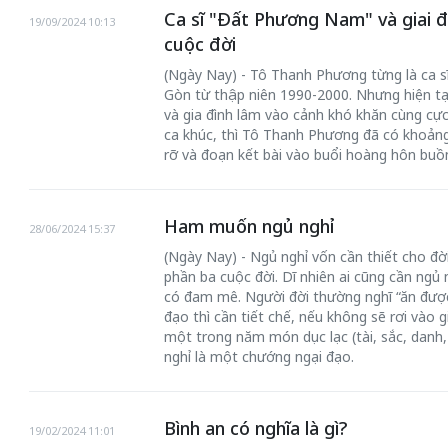
Ca sĩ "Đất Phương Nam" và giai 
19/09/2024 10:13
cuộc đời
(Ngày Nay) - Tô Thanh Phương từng là ca sĩ
Gòn từ thập niên 1990-2000. Nhưng hiện tại
và gia đình lâm vào cảnh khó khăn cùng cực
ca khúc, thì Tô Thanh Phương đã có khoảng 
rỡ và đoạn kết bài vào buổi hoàng hôn buồn
Ham muốn ngủ nghỉ
28/06/2024 15:37
(Ngày Nay) - Ngủ nghỉ vốn cần thiết cho đờ
phần ba cuộc đời. Dĩ nhiên ai cũng cần ngủ 
có đam mê. Người đời thường nghĩ “ăn được
đạo thì cần tiết chế, nếu không sẽ rơi vào g
một trong năm món dục lạc (tài, sắc, danh,
nghỉ là một chướng ngại đạo.
Bình an có nghĩa là gì?
19/02/2024 11:01