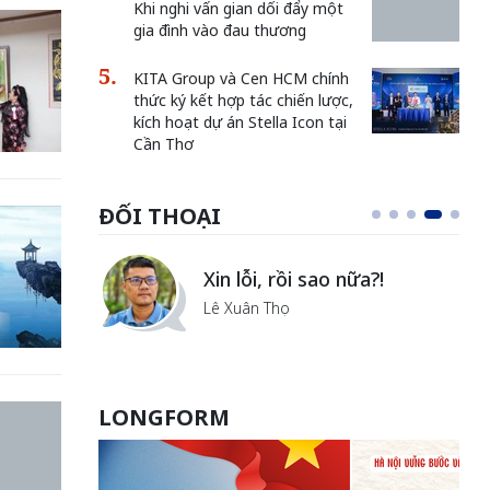
Khi nghi vấn gian dối đẩy một
gia đình vào đau thương
KITA Group và Cen HCM chính
thức ký kết hợp tác chiến lược,
kích hoạt dự án Stella Icon tại
Cần Thơ
ĐỐI THOẠI
Vẻ đẹp của khoa học n
nữa?!
văn
Lưu Nguyệt Linh
LONGFORM