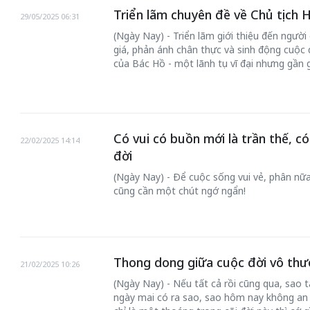
Triển lãm chuyên đề về Chủ tịch 
29/05/2025 06:31
(Ngày Nay) - Triển lãm giới thiệu đến người
giá, phản ánh chân thực và sinh động cuộc 
của Bác Hồ - một lãnh tụ vĩ đại nhưng gần gũ
Có vui có buồn mới là trần thế, c
22/02/2025 14:14
đời
Bắc Bi
Khách đến chơi nhà
(Ngày Nay) - Để cuộc sống vui vẻ, phân nữa 
làng v
cũng cần một chút ngớ ngẩn!
Lê Hiền
Nội
TS. Trần
Thong dong giữa cuộc đời vô th
21/02/2025 10:26
(Ngày Nay) - Nếu tất cả rồi cũng qua, sao
ngày mai có ra sao, sao hôm nay không an 