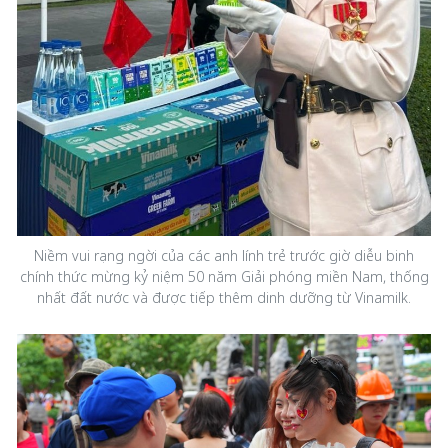
Niềm vui rạng ngời của các anh lính trẻ trước giờ diễu binh
chính thức mừng kỷ niệm 50 năm Giải phóng miền Nam, thống
nhất đất nước và được tiếp thêm dinh dưỡng từ Vinamilk.