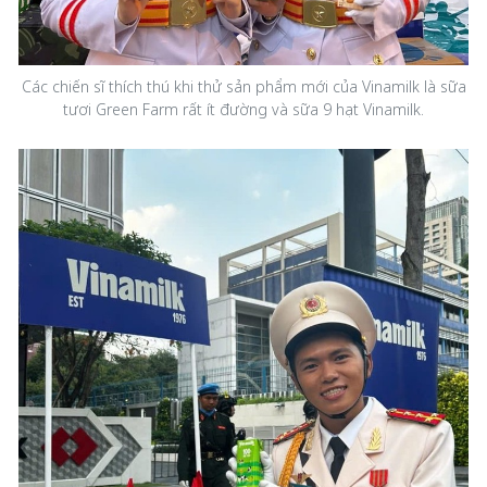
Các chiến sĩ thích thú khi thử sản phẩm mới của Vinamilk là sữa
tươi Green Farm rất ít đường và sữa 9 hạt Vinamilk.