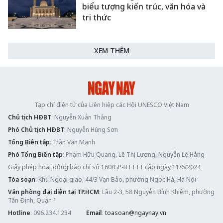
biểu tượng kiến trúc, văn hóa và
tri thức
XEM THÊM
Tạp chí điện tử của Liên hiệp các Hội UNESCO Việt Nam
Chủ tịch HĐBT
: Nguyễn Xuân Thắng
Phó Chủ tịch HĐBT
: Nguyễn Hùng Sơn
Tổng Biên tập
: Trần Văn Mạnh
Phó Tổng Biên tập
: Phạm Hữu Quang, Lê Thị Lương, Nguyễn Lệ Hằng
Giấy phép hoạt động báo chí số 160/GP-BTTTT cấp ngày 11/6/2024
Tòa soạn
: Khu Ngoại giao, 44/3 Vạn Bảo, phường Ngọc Hà, Hà Nội
Văn phòng đại diện tại TP.HCM
: Lầu 2-3, 58 Nguyễn Bỉnh Khiêm, phường
Tân Định, Quận 1
Hotline
: 096.234.1234
Email
:
toasoan@ngaynay.vn