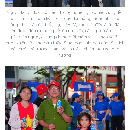
Người dân dù lứa tuổi nào, thế hệ, nghề nghiệp nào cũng đều
hòa mình hân hoan kỷ niệm ngày đại thắng, thống nhất non
sông. Thu Thảo (24 tuổi, ngụ TP.HCM) cho biết đây là lần đầu
tiên được đón mừng dịp lễ lớn như vậy, cảm giác “cắm trại”
giữa biển người, ai cũng chung một niềm vui, tự hào về đất
nước khiến cô càng cảm thấy rõ nét hơn tinh thần dân tộc, tình
yêu nước để trưởng thành và có trách nhiệm hơn với quê
hương.