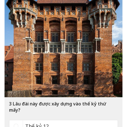
3
Lâu đài này được xây dựng vào thế kỷ thứ
mấy?
Thế kỷ 12