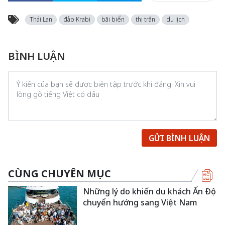
Thái Lan
đảo Krabi
bãi biển
thị trấn
du lịch
BÌNH LUẬN
GỬI BÌNH LUẬN
CÙNG CHUYÊN MỤC
Những lý do khiến du khách Ấn Độ
chuyển hướng sang Việt Nam