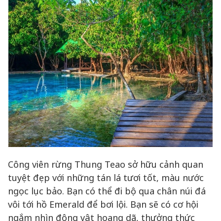
Công viên rừng Thung Teao sở hữu cảnh quan
tuyệt đẹp với những tán lá tươi tốt, màu nước
ngọc lục bảo. Bạn có thể đi bộ qua chân núi đá
vôi tới hồ Emerald để bơi lội. Bạn sẽ có cơ hội
ngắm nhìn động vật hoang dã, thưởng thức