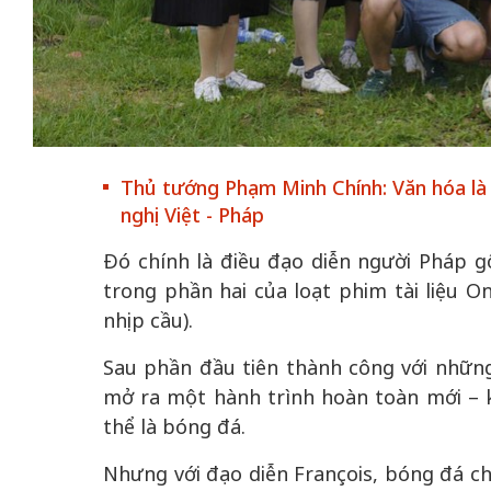
 gia
50 năm Việt Na
hơi
nhập UNESCO:
Thủ tướng Phạm Minh Chính: Văn hóa là 
 hình
Hà Nội vững bước vào
nguồn nội lực vă
nghị Việt - Pháp
ỳ 2:
không gian phát triển
định hình vị thế
tác
mới - Kỳ 5: Thủ đô qua
tạo | Kỳ 4: Sán
Đó chính là điều đạo diễn người Pháp g
hát
lăng kính số hóa
làm nên diện m
trong phần hai của loạt phim tài liệu 
nhịp cầu).
Sau phần đầu tiên thành công với nhữn
mở ra một hành trình hoàn toàn mới – 
thể là bóng đá.
Nhưng với đạo diễn François, bóng đá chỉ