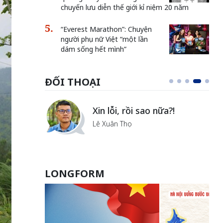
chuyến lưu diễn thế giới kỉ niệm 20 năm
“Everest Marathon”: Chuyện
người phụ nữ Việt “một lần
dám sống hết mình”
ĐỐI THOẠI
i
Xin lỗi, rồi sao nữa?!
ủa Hà
Lê Xuân Thọ
LONGFORM