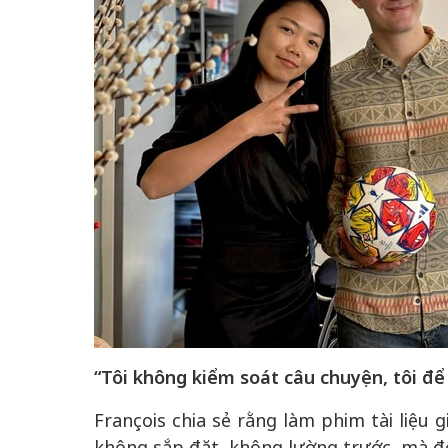
“Tôi không kiểm soát câu chuyện, tôi để
François chia sẻ rằng làm phim tài liệu 
không sắp đặt, không lường trước, mà để