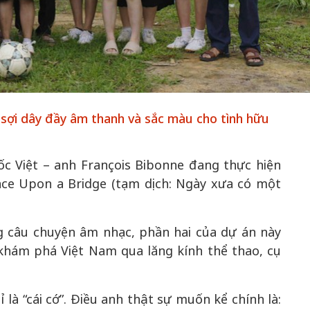
50 năm Việt 
m gia
50 năm Việt Nam gia
nhập UNESCO
 Khơi
nhập UNESCO: Khơi
nguồn nội lực 
sợi dây đầy âm thanh và sắc màu cho tình hữu
n hóa,
nguồn nội lực văn hóa,
định hình vị t
 kiến
định hình vị thế kiến
tạo | Kỳ 1: K
g kiến
tạo | Kỳ 3: Hội nhập
hòa bình thể h
ốc Việt – anh François Bibonne đang thực hiện
ạo mới
quốc tế bằng bản lĩnh
quyết định l
Once Upon a Bridge (tạm dịch: Ngày xưa có một
Việt Nam
g câu chuyện âm nhạc, phần hai của dự án này
khám phá Việt Nam qua lăng kính thể thao, cụ
 là “cái cớ”. Điều anh thật sự muốn kể chính là: