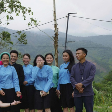
Bắc Biên - Giữ một ngô
i nhà
làng ven sông Hồng c
Nội
TS. Trần Kim Hào