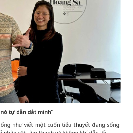
 nó tự dẫn dắt mình”
giống như viết một cuốn tiểu thuyết đang sống:
 nhân vật, âm thanh và không khí dẫn lối.