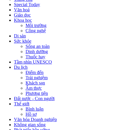
Special Today
Văn hoá
Giáo dục
Khoa học
Môi trường
Công nghệ
Di sản
Sức khỏe
Sống an toàn
Dinh dưỡng
Thuốc hay
Tầm nhìn UNESCO
Du lịch
Điểm đến
Trải nghiệm
Khách sạn
Ẩm thực
Phương tiện
Đất nước - Con người
Thế giới
Bình luận
Hồ sơ
Văn hóa Doanh nghiệp
Không gian sống
Phát triển bền vững