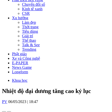
Chuyển đổi số
Kinh tế xanh
CSR
Xu hướng
Làm đẹp
Thời trang
Tiêu dùng
Giải trí
Thể thao
Talk & See
Trending
Phật giáo
Xe và Công nghệ
E-PAPER
News Game
Longform
Khoa học
Nhiệt độ đại dương tăng cao kỷ lục
PV
06/05/2023 | 18:47