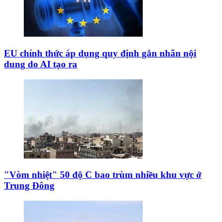
EU chính thức áp dụng quy định gắn nhãn nội
dung do AI tạo ra
"Vòm nhiệt" 50 độ C bao trùm nhiều khu vực ở
Trung Đông