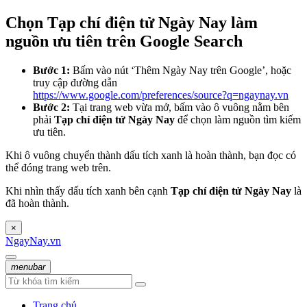
Chọn Tạp chí điện tử Ngày Nay làm
nguồn ưu tiên trên Google Search
Bước 1:
Bấm vào nút ‘Thêm Ngày Nay trên Google’, hoặc
truy cập đường dẫn
https://www.google.com/preferences/source?q=ngaynay.vn
Bước 2:
Tại trang web vừa mở, bấm vào ô vuông nằm bên
phải
Tạp chí điện tử Ngày Nay
để chọn làm nguồn tìm kiếm
ưu tiên.
Khi ô vuông chuyển thành dấu tích xanh là hoàn thành, bạn đọc có
thể đóng trang web trên.
Khi nhìn thấy dấu tích xanh bên cạnh
Tạp chí điện tử Ngày Nay
là
đã hoàn thành.
×
NgayNay.vn
menubar
Trang chủ