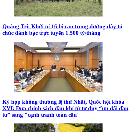
Quảng Trị: Khởi tố 16 bị can trong đường dây tổ
chức đánh bạc trực tuyến 1.500 tỷ/tháng
Kỳ họp không thường lệ thứ Nhất, Quốc hội khóa
XVI: Đưa chính sách dầu khí từ tư duy “ưu đãi đầu
tư” sang "cạnh tranh toàn cầu"