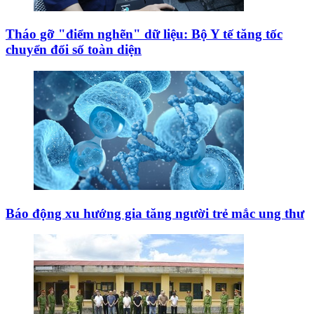
Tháo gỡ "điểm nghẽn" dữ liệu: Bộ Y tế tăng tốc
chuyển đổi số toàn diện
Báo động xu hướng gia tăng người trẻ mắc ung thư