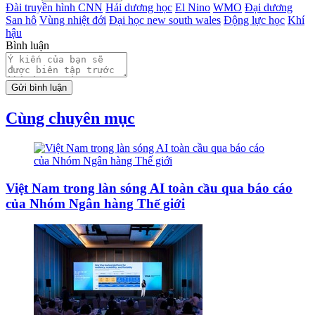
Đài truyền hình CNN
Hải dương học
El Nino
WMO
Đại dương
San hô
Vùng nhiệt đới
Đại học new south wales
Động lực học
Khí
hậu
Bình luận
Gửi bình luận
Cùng chuyên mục
Việt Nam trong làn sóng AI toàn cầu qua báo cáo
của Nhóm Ngân hàng Thế giới