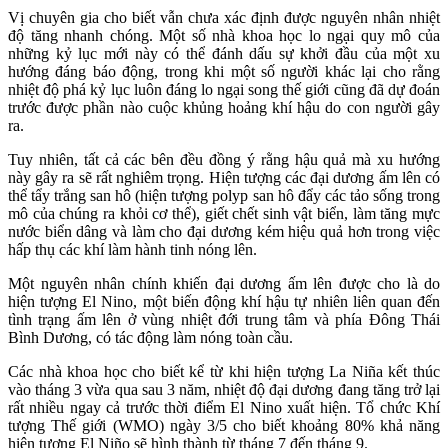
Vị chuyên gia cho biết vẫn chưa xác định được nguyên nhân nhiệt
độ tăng nhanh chóng. Một số nhà khoa học lo ngại quy mô của
những kỷ lục mới này có thể đánh dấu sự khởi đầu của một xu
hướng đáng báo động, trong khi một số người khác lại cho rằng
nhiệt độ phá kỷ lục luôn đáng lo ngại song thế giới cũng đã dự đoán
trước được phần nào cuộc khủng hoảng khí hậu do con người gây
ra.
Tuy nhiên, tất cả các bên đều đồng ý rằng hậu quả mà xu hướng
này gây ra sẽ rất nghiêm trọng. Hiện tượng các đại dương ấm lên có
thể tẩy trắng san hô (hiện tượng polyp san hô đẩy các tảo sống trong
mô của chúng ra khỏi cơ thể), giết chết sinh vật biển, làm tăng mực
nước biển dâng và làm cho đại dương kém hiệu quả hơn trong việc
hấp thụ các khí làm hành tinh nóng lên.
Một nguyên nhân chính khiến đại dương ấm lên được cho là do
hiện tượng El Nino, một biến động khí hậu tự nhiên liên quan đến
tình trạng ấm lên ở vùng nhiệt đới trung tâm và phía Đông Thái
Bình Dương, có tác động làm nóng toàn cầu.
Các nhà khoa học cho biết kể từ khi hiện tượng La Niña kết thúc
vào tháng 3 vừa qua sau 3 năm, nhiệt độ đại dương đang tăng trở lại
rất nhiều ngay cả trước thời điểm El Nino xuất hiện. Tổ chức Khí
tượng Thế giới (WMO) ngày 3/5 cho biết khoảng 80% khả năng
hiện tượng El Niño sẽ hình thành từ tháng 7 đến tháng 9.