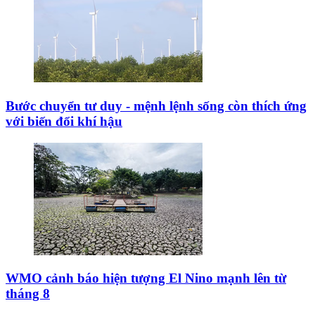
Bước chuyển tư duy - mệnh lệnh sống còn thích ứng
với biến đổi khí hậu
WMO cảnh báo hiện tượng El Nino mạnh lên từ
tháng 8