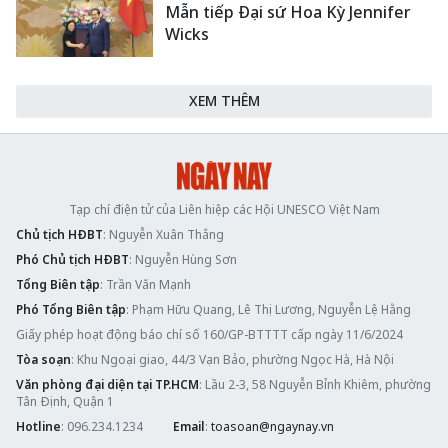
Mẫn tiếp Đại sứ Hoa Kỳ Jennifer
Wicks
XEM THÊM
Tạp chí điện tử của Liên hiệp các Hội UNESCO Việt Nam
Chủ tịch HĐBT
: Nguyễn Xuân Thắng
Phó Chủ tịch HĐBT
: Nguyễn Hùng Sơn
Tổng Biên tập
: Trần Văn Mạnh
Phó Tổng Biên tập
: Phạm Hữu Quang, Lê Thị Lương, Nguyễn Lệ Hằng
Giấy phép hoạt động báo chí số 160/GP-BTTTT cấp ngày 11/6/2024
Tòa soạn
: Khu Ngoại giao, 44/3 Vạn Bảo, phường Ngọc Hà, Hà Nội
Văn phòng đại diện tại TP.HCM
: Lầu 2-3, 58 Nguyễn Bỉnh Khiêm, phường
Tân Định, Quận 1
Hotline
: 096.234.1234
Email
:
toasoan@ngaynay.vn