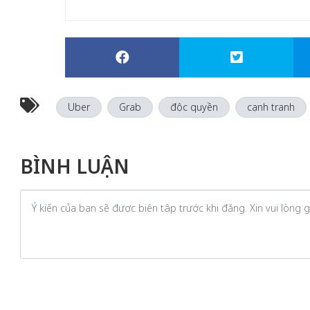
Uber
Grab
độc quyền
cạnh tranh
BÌNH LUẬN