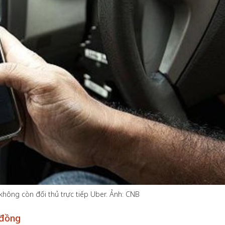
Bắc Biên - Giữ một ngô
i nhà
làng ven sông Hồng c
Nội
TS. Trần Kim Hào
hông còn đối thủ trực tiếp Uber. Ảnh: CNB
 đồng