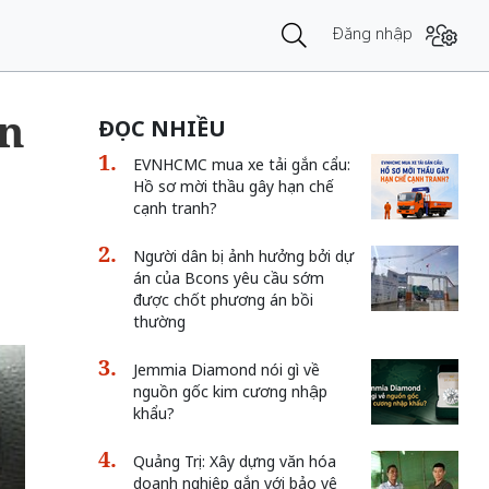
Đăng nhập
òn
ĐỌC NHIỀU
EVNHCMC mua xe tải gắn cẩu:
Hồ sơ mời thầu gây hạn chế
cạnh tranh?
Người dân bị ảnh hưởng bởi dự
án của Bcons yêu cầu sớm
được chốt phương án bồi
thường
Jemmia Diamond nói gì về
nguồn gốc kim cương nhập
khẩu?
Quảng Trị: Xây dựng văn hóa
doanh nghiệp gắn với bảo vệ