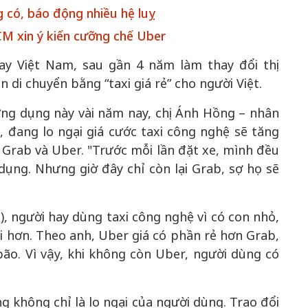
g có, báo động nhiều hệ luỵ
CM xin ý kiến cưỡng chế Uber
tay Việt Nam, sau gần 4 năm làm thay đổi thị
50 năm Việt 
n di chuyển bằng “taxi giá rẻ” cho người Việt.
m gia
50 năm Việt Nam gia
nhập UNESCO
ng dụng này vài năm nay, chị Ánh Hồng – nhân
 Khơi
nhập UNESCO: Khơi
nguồn nội lực 
 đang lo ngại giá cước taxi công nghệ sẽ tăng
n hóa,
nguồn nội lực văn hóa,
định hình vị t
 Grab và Uber. "Trước mỗi lần đặt xe, mình đều
 kiến
định hình vị thế kiến
tạo | Kỳ 1: K
g kiến
tạo | Kỳ 3: Hội nhập
hòa bình thể h
dụng. Nhưng giờ đây chỉ còn lại Grab, sợ họ sẽ
ạo mới
quốc tế bằng bản lĩnh
quyết định l
Việt Nam
), người hay dùng taxi công nghệ vì có con nhỏ,
i hơn. Theo anh, Uber giá có phần rẻ hơn Grab,
ão. Vì vậy, khi không còn Uber, người dùng có
 không chỉ là lo ngại của người dùng. Trao đổi