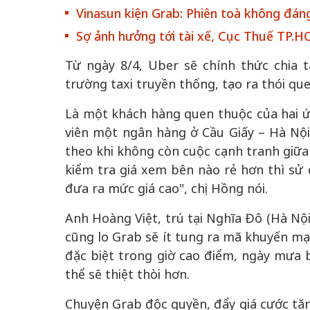
Vinasun kiện Grab: Phiên toà không đán
Sợ ảnh hưởng tới tài xế, Cục Thuế TP.H
Từ ngày 8/4, Uber sẽ chính thức chia 
trường taxi truyền thống, tạo ra thói que
 gia
50 năm Việt Na
Là một khách hàng quen thuộc của hai ứ
hơi
nhập UNESCO:
viên một ngân hàng ở Cầu Giấy – Hà Nội,
 hình
Hà Nội vững bước vào
nguồn nội lực vă
theo khi không còn cuộc cạnh tranh giữa
ỳ 2:
không gian phát triển
định hình vị thế
tác
mới - Kỳ 5: Thủ đô qua
tạo | Kỳ 4: Sán
kiểm tra giá xem bên nào rẻ hơn thì sử 
hát
lăng kính số hóa
làm nên diện m
đưa ra mức giá cao", chị Hồng nói.
Anh Hoàng Việt, trú tại Nghĩa Đô (Hà Nội
cũng lo Grab sẽ ít tung ra mã khuyến mạ
đặc biệt trong giờ cao điểm, ngày mưa b
thể sẽ thiệt thòi hơn.
Chuyện Grab độc quyền, đẩy giá cước tăng