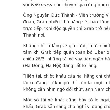
với
VnExpress
, các chuyên gia cũng nhìn 
Ông Nguyễn Đức Thành - Viện trưởng Việ
đoán, Grab nhiều khả năng sẽ thao túng 
trực tiếp. “Khi độc quyền thì Grab trở nê
Thành nói.
Không chỉ lo lắng về giá cước, mức chiết
tâm khi Grab tiếp quản toàn bộ Uber ở
chiều 26/3, những tài xế vay tiền ngân
(Hà Đông, Hà Nội) đang rất lo lắng.
“Hiện tại, chiết khấu của hai hãng chỉ 
lái xe đang sợ khi giờ chỉ còn lại một m
không cần nhìn ngó đối thủ”, anh Nam ch
Một số tài xế khác cũng bày tỏ lo ngạ
khấu, Grab sẵn sàng cho nghỉ vì đang ch