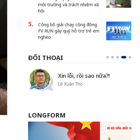
môi trường và trách nhiệm xã
hội
Công bố giải chạy cộng đồng
FV RUN gây quỹ hỗ trợ trẻ em
nghèo
ĐỐI THOẠI
i
Xin lỗi, rồi sao nữa?!
ủa Hà
Lê Xuân Thọ
LONGFORM