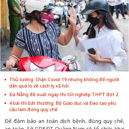
Thủ tướng: Chặn Covid-19 nhưng không để người
dân quá lo về cách ly xã hội
Đà Nẵng đề xuất ngày thi tốt nghiệp THPT đợt 2
4 bài thi bất thường: Bộ Giáo dục và Đào tạo yêu
cầu làm đúng quy chế
Để đảm bảo an toàn dịch bệnh, đúng quy chế,
an toàn, Sở GD&ĐT Quảng Nam sẽ tổ chức khai