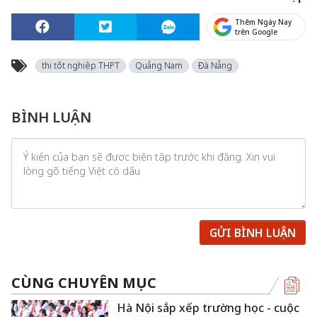
Thêm Ngày Nay
trên Google
thi tốt nghiệp THPT
Quảng Nam
Đà Nẵng
BÌNH LUẬN
GỬI BÌNH LUẬN
CÙNG CHUYÊN MỤC
Hà Nội sắp xếp trường học - cuộc