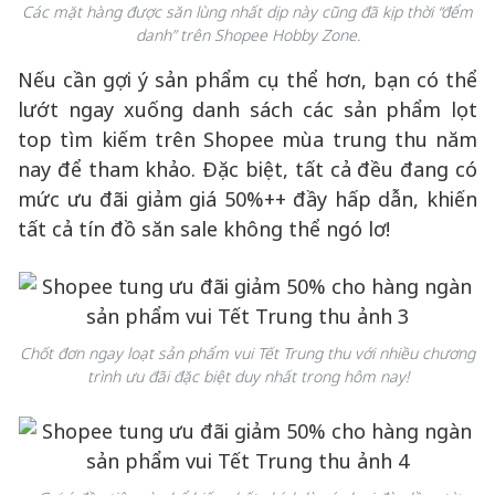
Các mặt hàng được săn lùng nhất dịp này cũng đã kịp thời “đểm
danh” trên Shopee Hobby Zone.
Nếu cần gợi ý sản phẩm cụ thể hơn, bạn có thể
lướt ngay xuống danh sách các sản phẩm lọt
top tìm kiếm trên Shopee mùa trung thu năm
nay để tham khảo. Đặc biệt, tất cả đều đang có
mức ưu đãi giảm giá 50%++ đầy hấp dẫn, khiến
tất cả tín đồ săn sale không thể ngó lơ!
Chốt đơn ngay loạt sản phẩm vui Tết Trung thu với nhiều chương
trình ưu đãi đặc biệt duy nhất trong hôm nay!