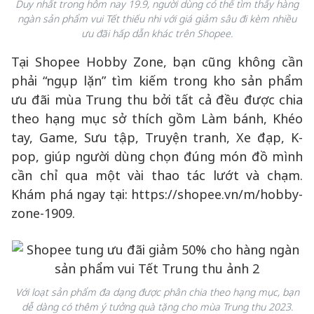
Duy nhất trong hôm nay 19.9, người dùng có thể tìm thấy hàng
ngàn sản phẩm vui Tết thiếu nhi với giá giảm sâu đi kèm nhiều
ưu đãi hấp dẫn khác trên Shopee.
Tại Shopee Hobby Zone, bạn cũng không cần
phải “ngụp lặn” tìm kiếm trong kho sản phẩm
ưu đãi mùa Trung thu bởi tất cả đều được chia
theo hạng mục sở thích gồm Làm bánh, Khéo
tay, Game, Sưu tập, Truyện tranh, Xe đạp, K-
pop, giúp người dùng chọn đúng món đồ mình
cần chỉ qua một vài thao tác lướt và chạm.
Khám phá ngay tại: https://shopee.vn/m/hobby-
zone-1909.
Với loạt sản phẩm đa dạng được phân chia theo hạng mục, bạn
dễ dàng có thêm ý tưởng quà tặng cho mùa Trung thu 2023.