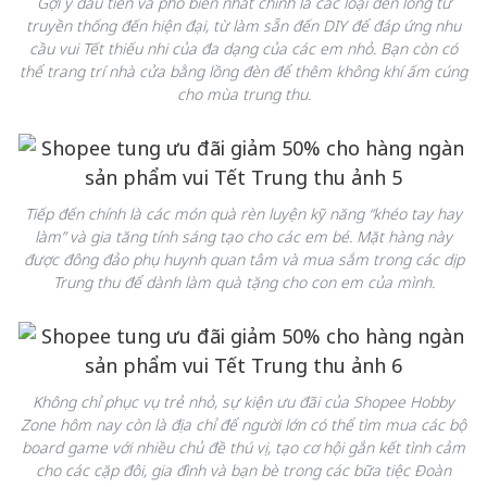
Gợi ý đầu tiên và phổ biến nhất chính là các loại đèn lồng từ
truyền thống đến hiện đại, từ làm sẵn đến DIY để đáp ứng nhu
cầu vui Tết thiếu nhi của đa dạng của các em nhỏ. Bạn còn có
thể trang trí nhà cửa bằng lồng đèn để thêm không khí ấm cúng
cho mùa trung thu.
Tiếp đến chính là các món quà rèn luyện kỹ năng “khéo tay hay
làm” và gia tăng tính sáng tạo cho các em bé. Mặt hàng này
được đông đảo phụ huynh quan tâm và mua sắm trong các dịp
Trung thu để dành làm quà tặng cho con em của mình.
Không chỉ phục vụ trẻ nhỏ, sự kiện ưu đãi của Shopee Hobby
Zone hôm nay còn là địa chỉ để người lớn có thể tìm mua các bộ
board game với nhiều chủ đề thú vị, tạo cơ hội gắn kết tình cảm
cho các cặp đôi, gia đình và bạn bè trong các bữa tiệc Đoàn