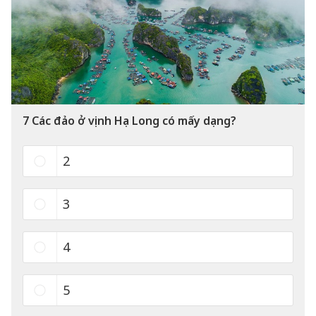
7
Các đảo ở vịnh Hạ Long có mấy dạng?
2
3
4
5