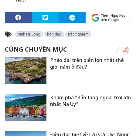
Thêm Ngày Nay
trên Google
Vịnh Hạ Long
hòn đảo
trắc nghiệm
CÙNG CHUYÊN MỤC
Pháo đài trên biển lớn nhất thế
giới nằm ở đâu?
Khám phá "Bảo tàng ngoài trời lớn
nhất Na Uy"
Điều đặc biệt về lưu vực Uvs Nuur