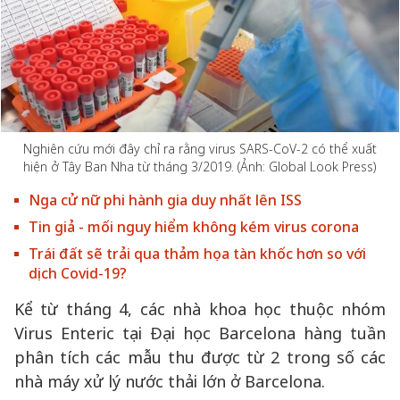
Nghiên cứu mới đây chỉ ra rằng virus SARS-CoV-2 có thể xuất
hiện ở Tây Ban Nha từ tháng 3/2019. (Ảnh: Global Look Press)
Nga cử nữ phi hành gia duy nhất lên ISS
Tin giả - mối nguy hiểm không kém virus corona
Trái đất sẽ trải qua thảm họa tàn khốc hơn so với
dịch Covid-19?
Kể từ tháng 4, các nhà khoa học thuộc nhóm
Virus Enteric tại Đại học Barcelona hàng tuần
phân tích các mẫu thu được từ 2 trong số các
nhà máy xử lý nước thải lớn ở Barcelona.