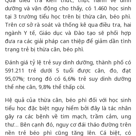
Qua điều tra kiến thức, thực hành về dinh
dưỡng và vận động cho thấy, có 1.460 học sinh
tại 3 trường tiểu học trên bị thừa cân, béo phì.
Trên cơ sở rà soát và thống kê qua điều tra, hai
ngành Y tế, Giáo dục và Đào tạo sẽ phối hợp
đưa ra các giải pháp can thiệp để giảm dần tình
trạng trẻ bị thừa cân, béo phì.
Đánh giá tỷ lệ trẻ suy dinh dưỡng, thành phố có
591.211 trẻ dưới 5 tuổi được cân, đo, đạt
95,07%; trong đó có 6,6% trẻ suy dinh dưỡng
thể nhẹ cân, 9,8% thể thấp còi.
Hệ quả của thừa cân, béo phì đối với học sinh
tiểu học đặc biệt nguy hiểm bởi đây là tác nhân
gây ra các bệnh về tim mạch, trầm cảm, ung
thư… Bên cạnh đó, nguy cơ đái tháo đường trên
nền trẻ béo phì cũng tăng lên. Cá biệt, có