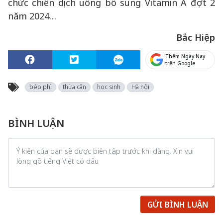
chức chiến dịch uống bổ sung Vitamin A đợt 2
năm 2024…
Bắc Hiệp
Thêm Ngày Nay
trên Google
béo phì
thừa cân
học sinh
Hà nội
BÌNH LUẬN
GỬI BÌNH LUẬN