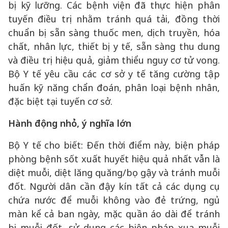
bị kỹ lưỡng. Các bệnh viện đã thực hiện phân
tuyến điều trị nhằm tránh quá tải, đồng thời
chuẩn bị sẵn sàng thuốc men, dịch truyền, hóa
chất, nhân lực, thiết bị y tế, sẵn sàng thu dung
và điều trị hiệu quả, giảm thiểu nguy cơ tử vong.
Bộ Y tế yêu cầu các cơ sở y tế tăng cường tập
huấn kỹ năng chẩn đoán, phân loại bệnh nhân,
đặc biệt tại tuyến cơ sở.
Hành động nhỏ, ý nghĩa lớn
Bộ Y tế cho biết: Đến thời điểm này, biện pháp
phòng bệnh sốt xuất huyết hiệu quả nhất vẫn là
diệt muỗi, diệt lăng quăng/bọ gậy và tránh muỗi
đốt. Người dân cần đậy kín tất cả các dụng cụ
chứa nước để muỗi không vào đẻ trứng, ngủ
màn kể cả ban ngày, mặc quần áo dài để tránh
bị muỗi đốt, sử dụng các biện pháp xua muỗi