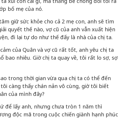
 ta xui con cái gì, mà thằng bé chống đối tôi ra
ướp bố mẹ của nó.
h tâm giữ sức khỏe cho cả 2 mẹ con, anh sẽ tìm
iải quyết thế nào, vợ cũ của anh vẫn xuất hiện
n, đi lại tự do như thế đấy là nhà của chị ta.
h cảm của Quân và vợ cũ rất tốt, anh yêu chị ta
 bao nhiêu. Giờ chị ta quay về, tôi rất lo sợ, sợ
o trong thời gian vừa qua chị ta có thể đến
tôi càng thấy chán nản vô cùng, giờ tôi biết
hân của mình đây?
hứ để lấy anh, nhưng chưa tròn 1 năm thì
hương độc mã trong cuộc chiến giành hạnh phúc