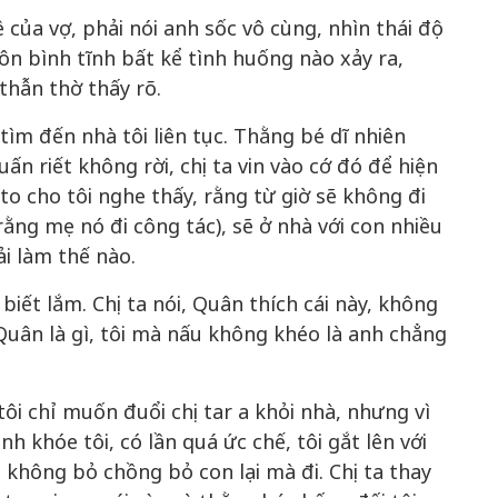
của vợ, phải nói anh sốc vô cùng, nhìn thái độ
uôn bình tĩnh bất kể tình huống nào xảy ra,
thẫn thờ thấy rõ.
ìm đến nhà tôi liên tục. Thằng bé dĩ nhiên
n riết không rời, chị ta vin vào cớ đó để hiện
i to cho tôi nghe thấy, rằng từ giờ sẽ không đi
rằng mẹ nó đi công tác), sẽ ở nhà với con nhiều
i làm thế nào.
 biết lắm. Chị ta nói, Quân thích cái này, không
 Quân là gì, tôi mà nấu không khéo là anh chẳng
tôi chỉ muốn đuổi chị tar a khỏi nhà, nhưng vì
ạnh khóe tôi, có lần quá ức chế, tôi gắt lên với
 không bỏ chồng bỏ con lại mà đi. Chị ta thay