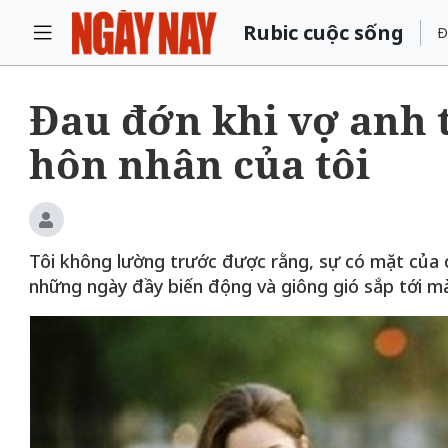
Rubic cuộc sống
Đ
Đau đớn khi vợ anh 
hôn nhân của tôi
Bắc Biên - Giữ
 đến chơi nhà
làng ven sông
Nội
TS. Trần Kim Hào
Tôi không lường trước được rằng, sự có mặt của ch
những ngày đầy biến động và giông gió sắp tới mà