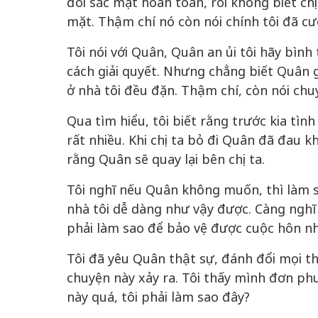
đổi sắc mặt hoàn toàn, rồi không biết chị
mặt. Thậm chí nó còn nói chính tôi đã c
Tôi nói với Quân, Quân an ủi tôi hãy bìn
cách giải quyết. Nhưng chẳng biết Quân g
ở nhà tôi đều đặn. Thậm chí, còn nói chuyệ
Qua tìm hiểu, tôi biết rằng trước kia tìn
rất nhiều. Khi chị ta bỏ đi Quân đã đau khổ
rằng Quân sẽ quay lại bên chị ta.
Tôi nghĩ nếu Quân không muốn, thì làm sa
nhà tôi dễ dàng như vậy được. Càng nghĩ 
phải làm sao để bảo vệ được cuộc hôn n
Tôi đã yêu Quân thật sự, đánh đổi mọi t
chuyện này xảy ra. Tôi thấy mình đơn p
này quá, tôi phải làm sao đây?