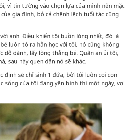
ôi, vì tin tưởng vào chọn lựa của mình nên mặc
 của gia đình, bỏ cả chênh lệch tuổi tác cũng
với anh. Điều khiến tôi buồn lòng nhất, đó là
bé luôn tỏ ra hằn học với tôi, nó cũng không
sức dỗ dành, lấy lòng thằng bé. Quân an ủi tôi,
hà, sau này quen dần nó sẽ khác.
 định sẽ chỉ sinh 1 đứa, bởi tôi luôn coi con
ộc sống của tôi đang yên bình thì một ngày, vợ