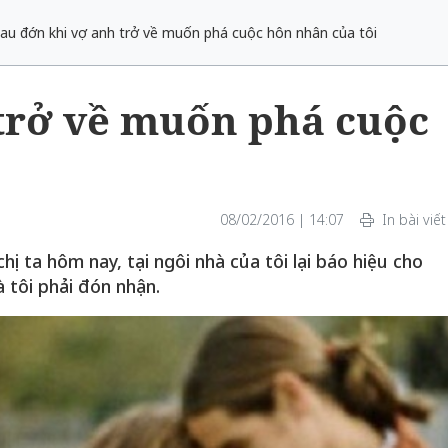
au đớn khi vợ anh trở về muốn phá cuộc hôn nhân của tôi
trở về muốn phá cuộc
 một ngôi
Xin lỗi, rồi sao nữa?!
 Hồng của Hà
Lê Xuân Thọ
08/02/2016 | 14:07
In bài viết
ị ta hôm nay, tại ngôi nhà của tôi lại báo hiệu cho
 tôi phải đón nhận.