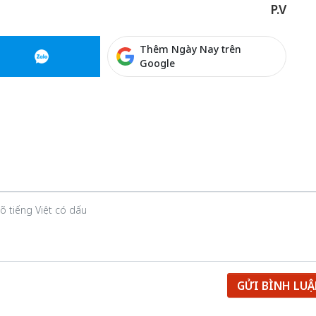
P.V
Thêm Ngày Nay trên
Google
GỬI BÌNH LU