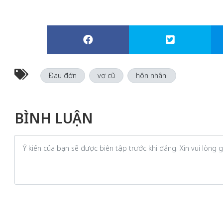
Đau đớn
vợ cũ
hôn nhân.
BÌNH LUẬN