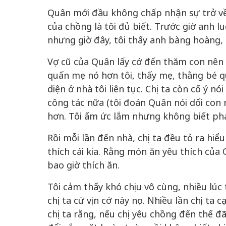
Quân mới đầu không chấp nhận sự trở về 
của chồng là tôi đủ biết. Trước giờ anh l
nhưng giờ đây, tôi thấy anh bàng hoàng, 
Vợ cũ của Quân lấy cớ đến thăm con nên t
quấn mẹ nó hơn tôi, thấy mẹ, thằng bé quấ
diện ở nhà tôi liên tục. Chị ta còn cố ý nó
công tác nữa (tôi đoán Quân nói dối con 
hơn. Tôi ấm ức lắm nhưng không biết phả
Rồi mỗi lần đến nhà, chị ta đều tỏ ra hiểu
thích cái kia. Rằng món ăn yêu thích của
bao giờ thích ăn.
Tôi cảm thấy khó chịu vô cùng, nhiều lúc 
chị ta cứ vịn cớ này nọ. Nhiều lần chị ta c
chị ta rằng, nếu chị yêu chồng đến thế đã