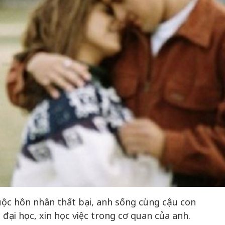
50 năm Việt Nam gia
m gia
nhập UNESCO: Khơi
50 năm Việt 
 Khơi
nguồn nội lực văn hóa,
nhập UNESCO
n hóa,
định hình vị thế kiến
nguồn nội lực, 
 kiến
tạo | Kỳ 1: Khát vọng
vị thế kiến tạo
 nhập
hòa bình thể hiện trong
Chuyển hóa 
n lĩnh
quyết định lịch sử
thành động l
triển
uộc hôn nhân thất bại, anh sống cùng cậu con
ệp đại học, xin học việc trong cơ quan của anh.