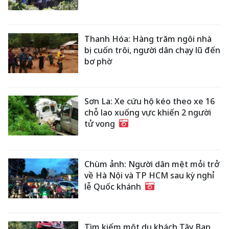
Thanh Hóa: Hàng trăm ngôi nhà
bị cuốn trôi, người dân chạy lũ đến
bơ phờ
Sơn La: Xe cứu hộ kéo theo xe 16
chỗ lao xuống vực khiến 2 người
tử vong
Chùm ảnh: Người dân mệt mỏi trở
về Hà Nội và TP HCM sau kỳ nghỉ
lễ Quốc khánh
Tìm kiếm một du khách Tây Ban