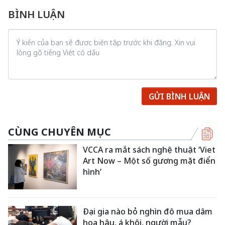
BÌNH LUẬN
GỬI BÌNH LUẬN
CÙNG CHUYÊN MỤC
VCCA ra mắt sách nghệ thuật ‘Viet
Art Now – Một số gương mặt điển
hình’
Đại gia nào bỏ nghìn đô mua dâm
hoa hậu, á khôi, người mẫu?