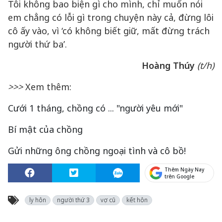
Tôi không bao biện gì cho mình, chỉ muốn nói
em chẳng có lỗi gì trong chuyện này cả, đừng lôi
cô ấy vào, vì ‘có không biết giữ, mất đừng trách
người thứ ba’.
Hoàng Thúy
(t/h)
>>>
Xem thêm:
Cưới 1 tháng, chồng có ... "người yêu mới"
Bí mật của chồng
Gửi những ông chồng ngoại tình và cô bồ!
Thêm Ngày Nay
trên Google
ly hôn
người thứ 3
vợ cũ
kết hôn