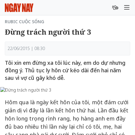
RUBIC CUỘC SỐNG
Đừng trách người thứ 3
22/06/2015 | 08:30
Tôi xin em đừng xa tôi lúc này, em do dự nhưng
đồng ý. Thủ tục ly hôn cứ kéo dài đến hai năm
sau vì vợ cũ gây khó dễ.
Hôm qua là ngày kết hôn của tôi, một đám cưới
giản dị vì đây là lần kết hôn thứ hai. Lần đầu kết
hôn long trọng rình rang, họ hàng anh em đầy
đủ bao nhiêu thì lần này lại chỉ có tôi, mẹ, hai
cậu sang nhà gái dự cưới. Đám cưới nhỏ chỉ có