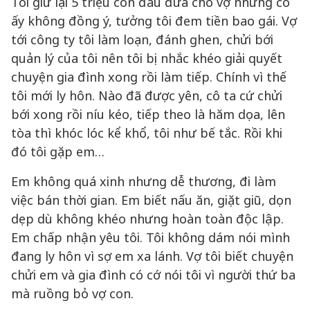
Tôi giữ lại 5 triệu còn đâu đưa cho vợ nhưng cô
ấy không đồng ý, tưởng tôi đem tiền bao gái. Vợ
tới công ty tôi làm loạn, đánh ghen, chửi bới
quản lý của tôi nên tôi bị nhắc khéo giải quyết
chuyện gia đình xong rồi làm tiếp. Chính vì thế
tôi mới ly hôn. Nào đã được yên, cô ta cứ chửi
bới xong rồi níu kéo, tiếp theo là hăm dọa, lên
tòa thì khóc lóc kể khổ, tôi như bế tắc. Rồi khi
đó tôi gặp em…
Em không quá xinh nhưng dễ thương, đi làm
việc bán thời gian. Em biết nấu ăn, giặt giũ, dọn
dẹp dù không khéo nhưng hoàn toàn độc lập.
Em chấp nhận yêu tôi. Tôi không dám nói mình
đang ly hôn vì sợ em xa lánh. Vợ tôi biết chuyện
chửi em và gia đình có cớ nói tôi vì người thứ ba
mà ruồng bỏ vợ con.