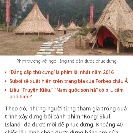
Phim trường với ngôi làng thổ dân được phục dựng
‘Đẳng cấp thú cưng’ là phim lãi nhất năm 2016
Suboi sẽ xuất hiện trên trang bìa của Forbes châu Á
Liệu “Truyện Kiều,” “Nam quốc sơn hà” có bị… cấm
phổ biến?
Theo đó, những người từng tham gia trong quá
trình xây dựng bối cảnh phim "Kong: Skull
Island" đã được mời để phục dựng. Khoảng 40
chiếc lều hình chóp được dựng bằng tre nứa