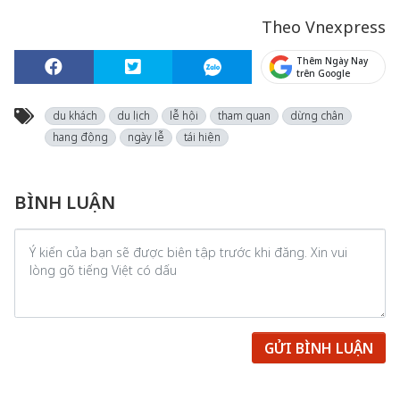
Theo Vnexpress
Thêm Ngày Nay
trên Google
du khách
du lịch
lễ hội
tham quan
dừng chân
hang động
ngày lễ
tái hiện
BÌNH LUẬN
GỬI BÌNH LUẬN