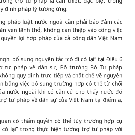
ương trợ tư pháp là cần thiết, đặc biệt trong
y định pháp lý tương ứng.
dụng pháp luật nước ngoài cần phải bảo đảm các
àn vẹn lãnh thổ, không can thiệp vào công việc
ệ quyền lợi hợp pháp của cả công dân Việt Nam
nghị bổ sung nguyên tắc “có đi có lại” tại Điều 6
rợ tư pháp về dân sự, Bộ trưởng Bộ Tư pháp
không quy định trực tiếp và chặt chẽ về nguyên
 hơn bằng việc bổ sung trường hợp có thể từ chối
ủa nước ngoài khi có căn cứ cho thấy nước đó
rợ tư pháp về dân sự của Việt Nam tại điểm a,
 quan có thẩm quyền có thể tùy trường hợp cụ
 có lại” trong thực hiện tương trợ tư pháp với