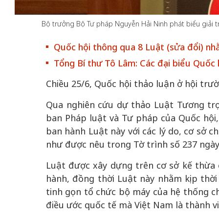
Bộ trưởng Bộ Tư pháp Nguyễn Hải Ninh phát biểu giải tr
Quốc hội thông qua 8 Luật (sửa đổi) nh
Tổng Bí thư Tô Lâm: Các đại biểu Quốc h
 gia
50 năm Việt Na
hơi
nhập UNESCO:
Chiều 25/6, Quốc hội thảo luận ở hội trư
 hình
Hà Nội vững bước vào
nguồn nội lực vă
Qua nghiên cứu dự thảo Luật Tương trợ
ỳ 2:
không gian phát triển
định hình vị thế
ban Pháp luật và Tư pháp của Quốc hội, 
tác
mới - Kỳ 5: Thủ đô qua
tạo | Kỳ 4: Sán
ban hành Luật này với các lý do, cơ sở ch
hát
lăng kính số hóa
làm nên diện m
như được nêu trong Tờ trình số 237 ngày
Luật được xây dựng trên cơ sở kế thừa 
hành, đồng thời Luật này nhằm kịp thời
tinh gọn tổ chức bộ máy của hệ thống chí
điều ước quốc tế mà Việt Nam là thành vi