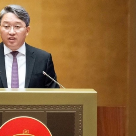
Bắc Biên - Giữ một ngô
i nhà
làng ven sông Hồng c
Nội
TS. Trần Kim Hào