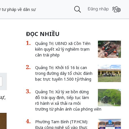
Đăng nhập
ợ tư pháp về dân sự
ĐỌC NHIỀU
Quảng Trị: UBND xã Cồn Tiên
kiên quyết xử lý nghiêm trạm
cân trái phép
Quảng Trị: Khởi tố 16 bị can
trong đường dây tổ chức đánh
bạc trực tuyến 1.500 tỷ/tháng
Quảng Trị: Xử lý xe bồn dừng
sự,
đỗ trái quy định, tiếp tục làm
rõ hành vi xả thải ra môi
trường từ phản ánh của phóng viên
Phường Tam Bình (TP.HCM):
Đưa công nghệ số vào thực