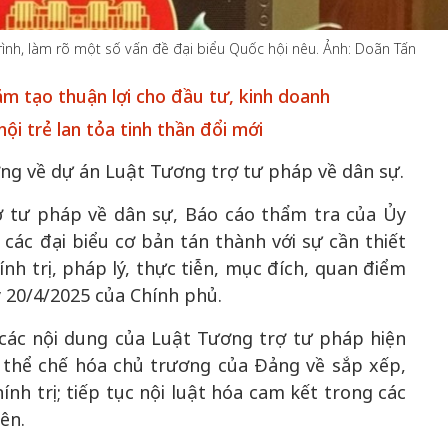
ình, làm rõ một số vấn đề đại biểu Quốc hội nêu. Ảnh: Doãn Tấn
ằm tạo thuận lợi cho đầu tư, kinh doanh
50 năm Việt 
ội trẻ lan tỏa tinh thần đổi mới
m gia
50 năm Việt Nam gia
nhập UNESCO
 Khơi
nhập UNESCO: Khơi
nguồn nội lực 
ờng về dự án Luật Tương trợ tư pháp về dân sự.
n hóa,
nguồn nội lực văn hóa,
định hình vị t
 tư pháp về dân sự, Báo cáo thẩm tra của Ủy
 kiến
định hình vị thế kiến
tạo | Kỳ 1: K
các đại biểu cơ bản tán thành với sự cần thiết
g kiến
tạo | Kỳ 3: Hội nhập
hòa bình thể h
ính trị, pháp lý, thực tiễn, mục đích, quan điểm
ạo mới
quốc tế bằng bản lĩnh
quyết định l
Việt Nam
 20/4/2025 của Chính phủ.
các nội dung của Luật Tương trợ tư pháp hiện
 thể chế hóa chủ trương của Đảng về sắp xếp,
nh trị; tiếp tục nội luật hóa cam kết trong các
ên.