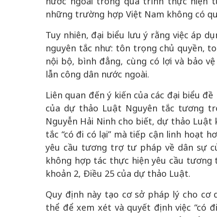
nước ngoài trong quá trình thực hiện t
những trường hợp Việt Nam không có qu
Tuy nhiên, đại biểu lưu ý rằng việc áp 
nguyên tắc như: tôn trọng chủ quyền, to
nội bộ, bình đẳng, cùng có lợi và bảo v
lẫn công dân nước ngoài.
Liên quan đến ý kiến của các đại biểu đề 
của dự thảo Luật Nguyên tắc tương t
Nguyễn Hải Ninh cho biết, dự thảo Luật 
tắc “có đi có lại” mà tiếp cận linh hoạt
yêu cầu tương trợ tư pháp về dân sự c
không hợp tác thực hiện yêu cầu tương t
khoản 2, Điều 25 của dự thảo Luật.
Quy định này tạo cơ sở pháp lý cho cơ
thể để xem xét và quyết định việc “có đi