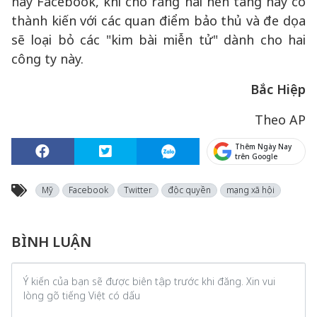
hay Facebook, khi cho rằng hai nền tảng này có
thành kiến với các quan điểm bảo thủ và đe dọa
sẽ loại bỏ các "kim bài miễn tử" dành cho hai
công ty này.
Bắc Hiệp
Theo AP
Thêm Ngày Nay
trên Google
Mỹ
Facebook
Twitter
độc quyền
mạng xã hội
BÌNH LUẬN