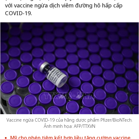
với vaccine ngừa dịch viêm đường hô hấp cấp
COVID-19.
Vaccine ngừa COVID-19 của hãng dược phẩm Pfizer/BioNTech.
Ảnh minh họa: AFP/TTXVN
Mỹ cho phép tiêm kết hợp liều tăng cường vaccine