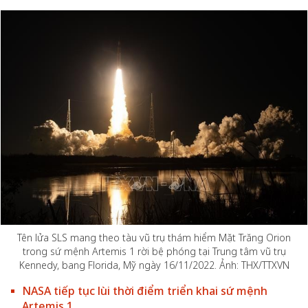
Tên lửa SLS mang theo tàu vũ trụ thám hiểm Mặt Trăng Orion
trong sứ mệnh Artemis 1 rời bệ phóng tại Trung tâm vũ trụ
Kennedy, bang Florida, Mỹ ngày 16/11/2022. Ảnh: THX/TTXVN
NASA tiếp tục lùi thời điểm triển khai sứ mệnh
Artemis 1