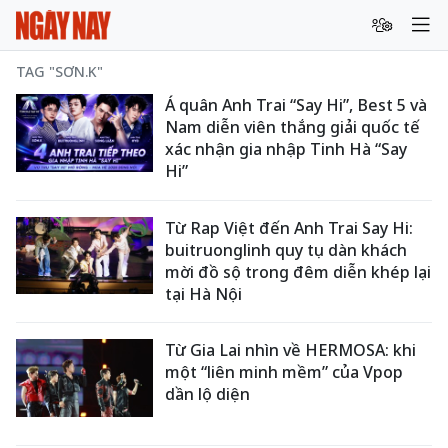
TAG "SƠN.K"
Á quân Anh Trai “Say Hi”, Best 5 và
Nam diễn viên thắng giải quốc tế
xác nhận gia nhập Tinh Hà “Say
Hi”
Từ Rap Việt đến Anh Trai Say Hi:
buitruonglinh quy tụ dàn khách
mời đồ sộ trong đêm diễn khép lại
tại Hà Nội
Từ Gia Lai nhìn về HERMOSA: khi
một “liên minh mềm” của Vpop
dần lộ diện