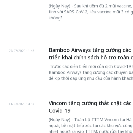
(Ngày Nay) - Sau khi tiêm đủ 2 mũi vaccine
tính với SARS-CoV-2, liệu vaccine mũi 3 có 
không?
Bamboo Airways tăng cường các 
27/07/2020 11:43
triển khai chính sách hỗ trợ toàn
Trước các diễn biến mới của dịch Covid-19
Bamboo Airways tăng cường các chuyến bay
để kịp thời đáp ứng nhu cầu của hành khác
Vincom tăng cường thắt chặt các
11/03/2020 14:37
Covid-19
(Ngày Nay) - Toàn bộ TTTM Vincom tại Hà 
ngoài; bề mặt tiếp xúc tại các khu vực công
nhiệt người ra vào TTTM; nước rửa tay khô 