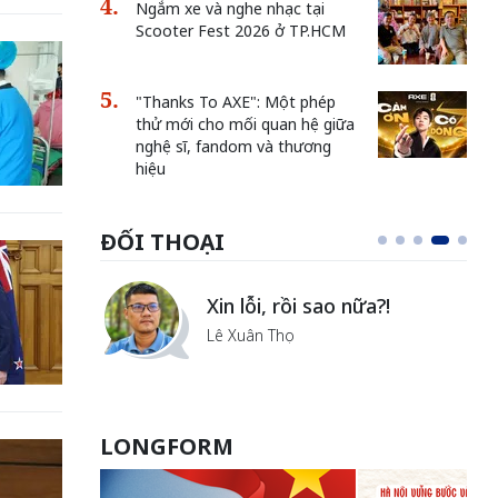
Ngắm xe và nghe nhạc tại
Scooter Fest 2026 ở TP.HCM
"Thanks To AXE": Một phép
thử mới cho mối quan hệ giữa
nghệ sĩ, fandom và thương
hiệu
ĐỐI THOẠI
i
Xin lỗi, rồi sao nữa?!
ủa Hà
Lê Xuân Thọ
LONGFORM