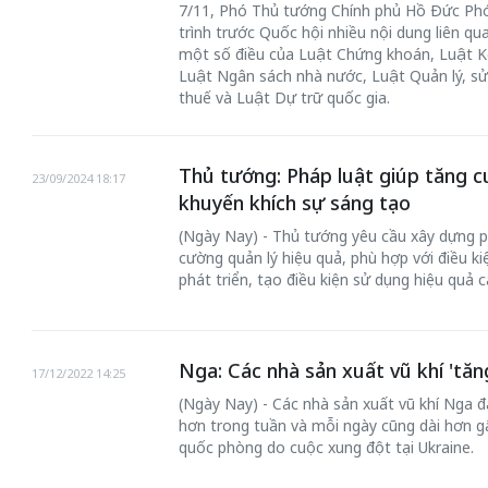
7/11, Phó Thủ tướng Chính phủ Hồ Đức Phớc
trình trước Quốc hội nhiều nội dung liên q
một số điều của Luật Chứng khoán, Luật K
Luật Ngân sách nhà nước, Luật Quản lý, sử
thuế và Luật Dự trữ quốc gia.
Thủ tướng: Pháp luật giúp tăng c
23/09/2024 18:17
 gia
50 năm Việt Na
khuyến khích sự sáng tạo
hơi
nhập UNESCO:
(Ngày Nay) - Thủ tướng yêu cầu xây dựng ph
 hình
Hà Nội vững bước vào
nguồn nội lực vă
cường quản lý hiệu quả, phù hợp với điều ki
ỳ 2:
không gian phát triển
định hình vị thế
phát triển, tạo điều kiện sử dụng hiệu quả c
tác
mới - Kỳ 5: Thủ đô qua
tạo | Kỳ 4: Sán
hát
lăng kính số hóa
làm nên diện m
Nga: Các nhà sản xuất vũ khí 'tăn
17/12/2022 14:25
(Ngày Nay) - Các nhà sản xuất vũ khí Nga 
hơn trong tuần và mỗi ngày cũng dài hơn g
quốc phòng do cuộc xung đột tại Ukraine.