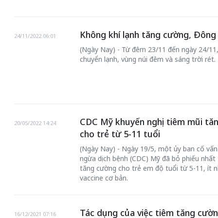
Không khí lạnh tăng cường, Đông 
24/11/2022 06:01
(Ngày Nay) - Từ đêm 23/11 đến ngày 24/11,
chuyển lạnh, vùng núi đêm và sáng trời rét.
CDC Mỹ khuyến nghị tiêm mũi tă
20/05/2022 14:24
cho trẻ từ 5-11 tuổi
(Ngày Nay) - Ngày 19/5, một ủy ban cố vấ
ngừa dịch bệnh (CDC) Mỹ đã bỏ phiếu nhất t
tăng cường cho trẻ em độ tuổi từ 5-11, ít n
vaccine cơ bản.
Tác dụng của việc tiêm tăng cườn
16/12/2021 07:16