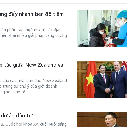
ơng đẩy nhanh tiến độ tiêm
biến phức tạp, ngành y tế các địa
iển khai nhiều giải pháp tăng cường
ợp tác giữa New Zealand và
Bắc Biên - Giữ một ngô
i nhà
làng ven sông Hồng c
p của các nhà lãnh đạo New Zealand
 trung sự chú ý của giới doanh
Nội
giao, kinh tế.
TS. Trần Kim Hào
 dự án đầu tư
8, Quốc hội khóa XV, cuối buổi sáng