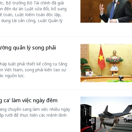
, Bộ trưởng Bộ Tài chính đã giải
uan đến dự án Luật sửa đổi, bổ sung
ế toán, Luật Kiểm toán độc lập,
 dụng tài sản công, Luật Quản lý
50 năm Việt 
ường quản lý song phải
m gia
50 năm Việt Nam gia
nhập UNESCO
 Khơi
nhập UNESCO: Khơi
nguồn nội lực 
áp luật phải thiết kế công cụ tăng
n hóa,
nguồn nội lực văn hóa,
định hình vị t
ện Việt Nam, song phải kiến tạo sự
 kiến
định hình vị thế kiến
tạo | Kỳ 1: K
ác nguồn lực.
g kiến
tạo | Kỳ 3: Hội nhập
hòa bình thể h
ạo mới
quốc tế bằng bản lĩnh
quyết định l
Việt Nam
g ca' làm việc ngày đêm
đang chuyển sang làm việc nhiều ngày
ấp rưỡi để thực hiện các mệnh lệnh