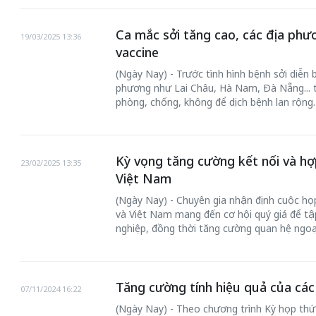
Ca mắc sởi tăng cao, các địa phư
19/03/2025 13:36
vaccine
(Ngày Nay) - Trước tình hình bệnh sởi diễn 
phương như Lai Châu, Hà Nam, Đà Nẵng... tr
phòng, chống, không để dịch bệnh lan rộng.
Kỳ vọng tăng cường kết nối và h
23/02/2025 13:35
Việt Nam
chiến của những chiếc
Khách đến chơ
vàng” trên không gian
(Ngày Nay) - Chuyên gia nhận định cuộc họ
Lê Hiền
và Việt Nam mang đến cơ hội quý giá để tập
nghiệp, đồng thời tăng cường quan hệ ngoại 
 Nam
Tăng cường tính hiệu quả của các
07/11/2024 16:22
(Ngày Nay) - Theo chương trình Kỳ họp thứ 