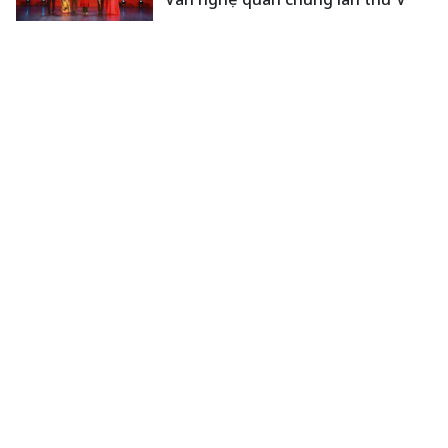
ASEAN Cup 2026: Sẵn sàng cho đại
chiến tại "chảo lửa" Pakansari
XEM THÊM
Tạp chí điện tử của Liên hiệp các Hội UNESCO Việt Nam
Chủ tịch HĐBT
: Nguyễn Xuân Thắng
Phó Chủ tịch HĐBT
: Nguyễn Hùng Sơn
Tổng Biên tập
: Trần Văn Mạnh
Phó Tổng Biên tập
: Phạm Hữu Quang, Lê Thị Lương, Nguyễn Lệ Hằng
Giấy phép hoạt động báo chí số 160/GP-BTTTT cấp ngày 11/6/2024
Tòa soạn
: Khu Ngoại giao, 44/3 Vạn Bảo, phường Ngọc Hà, Hà Nội