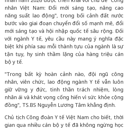
nhân năm 2026 được triển khai với chủ đề "Công
nhân Việt Nam: Đổi mới sáng tạo, nâng cao
năng suất lao động", trong bối cảnh đất nước
bước vào giai đoạn chuyển đổi số mạnh mẽ, đổi
mới sáng tạo và hội nhập quốc tế sâu rộng. Đối
với ngành Y tế, yêu cầu này mang ý nghĩa đặc
biệt khi phía sau mỗi thành tựu của ngành là sự
tận tụy, hy sinh thầm lặng của hàng triệu cán
bộ y tế.
"Trong bất kỳ hoàn cảnh nào, đội ngũ công
nhân, viên chức, lao động ngành Y tế vẫn luôn
giữ vững y đức, tinh thần trách nhiệm, lòng
nhân ái và khát vọng cống hiến vì sức khỏe cộng
đồng", TS.BS Nguyễn Lương Tâm khẳng định.
Chủ tịch Công đoàn Y tế Việt Nam cho biết, thời
gian qua nhiều cán bộ y tế đã không ngừng học