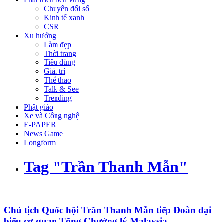
Chuyển đổi số
Kinh tế xanh
CSR
Xu hướng
Làm đẹp
Thời trang
Tiêu dùng
Giải trí
Thể thao
Talk & See
Trending
Phật giáo
Xe và Công nghệ
E-PAPER
News Game
Longform
Tag "Trần Thanh Mẫn"
Chủ tịch Quốc hội Trần Thanh Mẫn tiếp Đoàn đại
biểu cơ quan Tổng Chưởng lý Malaysia