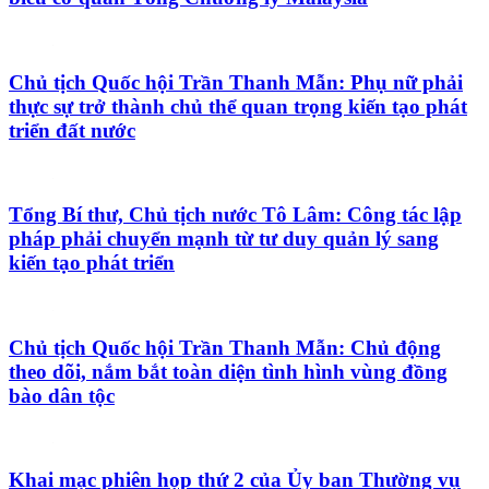
Chủ tịch Quốc hội Trần Thanh Mẫn: Phụ nữ phải
thực sự trở thành chủ thể quan trọng kiến tạo phát
triển đất nước
Tổng Bí thư, Chủ tịch nước Tô Lâm: Công tác lập
pháp phải chuyển mạnh từ tư duy quản lý sang
kiến tạo phát triển
Chủ tịch Quốc hội Trần Thanh Mẫn: Chủ động
theo dõi, nắm bắt toàn diện tình hình vùng đồng
bào dân tộc
Khai mạc phiên họp thứ 2 của Ủy ban Thường vụ