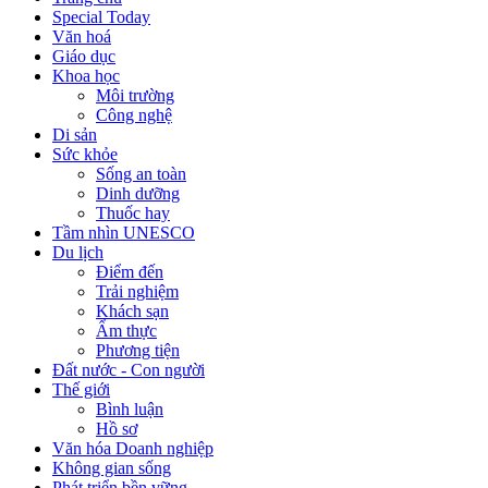
Special Today
Văn hoá
Giáo dục
Khoa học
Môi trường
Công nghệ
Di sản
Sức khỏe
Sống an toàn
Dinh dưỡng
Thuốc hay
Tầm nhìn UNESCO
Du lịch
Điểm đến
Trải nghiệm
Khách sạn
Ẩm thực
Phương tiện
Đất nước - Con người
Thế giới
Bình luận
Hồ sơ
Văn hóa Doanh nghiệp
Không gian sống
Phát triển bền vững