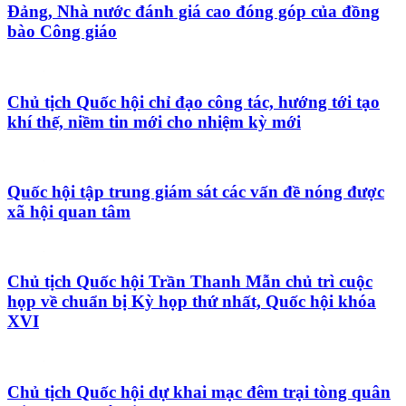
Đảng, Nhà nước đánh giá cao đóng góp của đồng
bào Công giáo
Chủ tịch Quốc hội chỉ đạo công tác, hướng tới tạo
khí thế, niềm tin mới cho nhiệm kỳ mới
Quốc hội tập trung giám sát các vấn đề nóng được
xã hội quan tâm
Chủ tịch Quốc hội Trần Thanh Mẫn chủ trì cuộc
họp về chuẩn bị Kỳ họp thứ nhất, Quốc hội khóa
XVI
Chủ tịch Quốc hội dự khai mạc đêm trại tòng quân