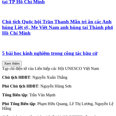
tại TP Hồ Chí Minh
Chủ tịch Quốc hội Trần Thanh Mẫn tri ân các Anh
hùng Liệt sỹ, Mẹ Việt Nam anh hùng tại Thành phố
Hồ Chí Minh
5 bài học kinh nghiệm trong công tác bầu cử
Xem thêm
Tạp chí điện tử của Liên hiệp các Hội UNESCO Việt Nam
Chủ tịch HĐBT
: Nguyễn Xuân Thắng
Phó Chủ tịch HĐBT
: Nguyễn Hùng Sơn
Tổng Biên tập
: Trần Văn Mạnh
Phó Tổng Biên tập
: Phạm Hữu Quang, Lê Thị Lương, Nguyễn Lệ
Hằng