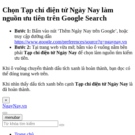
Chọn Tạp chí điện tử Ngày Nay làm
nguồn ưu tiên trên Google Search
Bước 1:
Bấm vào nút ‘Thêm Ngày Nay trên Google’, hoặc
truy cập đường dẫn
https://www.google.com/preferences/source?q=ngaynay.vn
Bước 2:
Tại trang web vừa mở, bấm vào ô vuông nằm bên
phải
Tạp chí điện tử Ngày Nay
để chọn làm nguồn tìm kiếm
ưu tiên.
Khi ô vuông chuyển thành dấu tích xanh là hoàn thành, bạn đọc có
thể đóng trang web trên.
Khi nhìn thấy dấu tích xanh bên cạnh
Tạp chí điện tử Ngày Nay
là
đã hoàn thành.
×
NgayNay.vn
menubar
Trang chủ