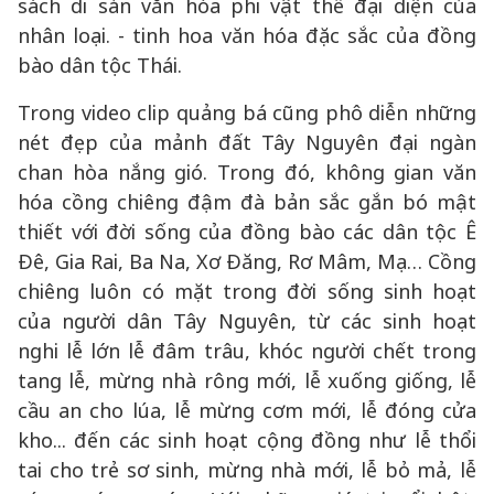
sách di sản văn hóa phi vật thể đại diện của
nhân loại. - tinh hoa văn hóa đặc sắc của đồng
bào dân tộc Thái.
Trong video clip quảng bá cũng phô diễn những
nét đẹp của mảnh đất Tây Nguyên đại ngàn
chan hòa nắng gió. Trong đó, không gian văn
hóa cồng chiêng đậm đà bản sắc gắn bó mật
thiết với đời sống của đồng bào các dân tộc Ê
Đê, Gia Rai, Ba Na, Xơ Đăng, Rơ Mâm, Mạ… Cồng
chiêng luôn có mặt trong đời sống sinh hoạt
của người dân Tây Nguyên, từ các sinh hoạt
nghi lễ lớn lễ đâm trâu, khóc người chết trong
tang lễ, mừng nhà rông mới, lễ xuống giống, lễ
cầu an cho lúa, lễ mừng cơm mới, lễ đóng cửa
kho... đến các sinh hoạt cộng đồng như lễ thổi
tai cho trẻ sơ sinh, mừng nhà mới, lễ bỏ mả, lễ