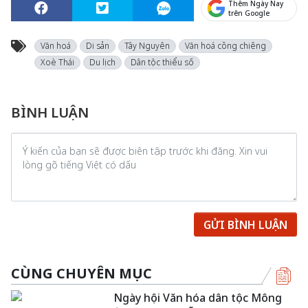
Thêm Ngày Nay
trên Google
Văn hoá
Di sản
Tây Nguyên
Văn hoá cồng chiêng
Xoè Thái
Du lịch
Dân tộc thiểu số
BÌNH LUẬN
GỬI BÌNH LUẬN
CÙNG CHUYÊN MỤC
Ngày hội Văn hóa dân tộc Mông