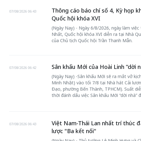
Thông cáo báo chí số 4, Kỳ họp k
07/08/2026 06:43
Quốc hội khóa XVI
(Ngày Nay) - Ngày 6/8/2026, ngày làm việc
Nhất, Quốc hội khóa XVI diễn ra tại Nhà Qu
của Chủ tịch Quốc hội Trần Thanh Mẫn.
Sân khấu Mới của Hoài Linh “dời n
07/08/2026 06:42
(Ngày Nay) -Sân khấu Mới sẽ ra mắt vở kịch
Minh Nhật) vào tối 7/8 tại Nhà hát Cải lư
Đạo, phường Bến Thành, TPHCM). Suất diễ
thời đánh dấu việc Sân khấu Mới “dời nhà” 
Việt Nam-Thái Lan nhất trí thúc đ
07/08/2026 06:43
lược "Ba kết nối"
(Ngày Nay) - Thủ tướng Lê Minh Hưng và Chủ