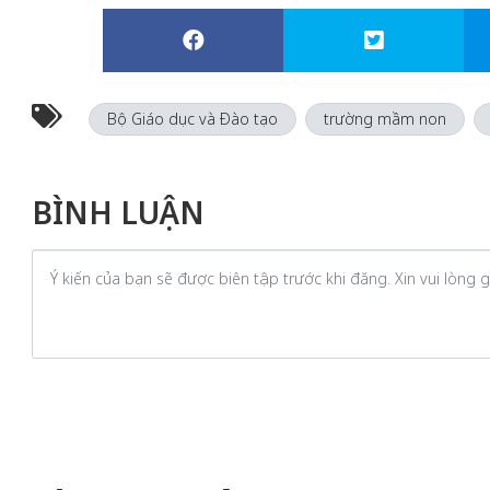
Bộ Giáo dục và Đào tạo
trường mầm non
BÌNH LUẬN