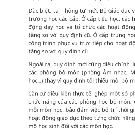
Đặc biệt, tại Thông tư mới, Bộ Giáo dục 
trường học các cấp. Ở cấp tiểu học, các 
động dạy học và tổ chức các hoạt động
tầng so với quy định cũ. Ở cấp trung h
 gia
50 năm Việt Na
công trình phục vụ trực tiếp cho hoạt đ
hơi
nhập UNESCO:
tầng so với quy định cũ.
 hình
Hà Nội vững bước vào
nguồn nội lực vă
ỳ 2:
không gian phát triển
định hình vị thế
Ngoài ra, quy định mới cũng điều chỉnh 
tác
mới - Kỳ 5: Thủ đô qua
tạo | Kỳ 4: Sán
các phòng bộ môn (phòng Âm nhạc, Mỹ
hát
lăng kính số hóa
làm nên diện m
học...) thay vì quy định tối thiểu mỗi bộ 
Căn cứ điều kiện thực tế, ghép một số 
chức năng của các phòng học bộ môn, c
mỗi môn học, bảo đảm việc bố trí thời gi
hoạt động giáo dục theo từng chức năng
mô học sinh đối với các môn học.