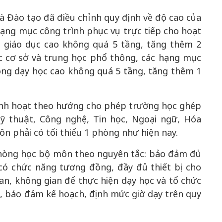
và Đào tạo đã điều chỉnh quy định về độ cao của
hạng mục công trình phục vụ trực tiếp cho hoạt
 giáo dục cao không quá 5 tầng, tăng thêm 2
50 năm Việt 
ọc cơ sở và trung học phổ thông, các hạng mục
m gia
50 năm Việt Nam gia
nhập UNESCO
ộng dạy học cao không quá 5 tầng, tăng thêm 1
 Khơi
nhập UNESCO: Khơi
nguồn nội lực 
n hóa,
nguồn nội lực văn hóa,
định hình vị t
 kiến
định hình vị thế kiến
tạo | Kỳ 1: K
linh hoạt theo hướng cho phép trường học ghép
g kiến
tạo | Kỳ 3: Hội nhập
hòa bình thể h
 thuật, Công nghệ, Tin học, Ngoại ngữ, Hóa
ạo mới
quốc tế bằng bản lĩnh
quyết định l
môn phải có tối thiểu 1 phòng như hiện nay.
Việt Nam
phòng học bộ môn theo nguyên tắc: bảo đảm đủ
ó chức năng tương đồng, đầy đủ thiết bị cho
an, không gian để thực hiện dạy học và tổ chức
, bảo đảm kế hoạch, định mức giờ dạy trên quy