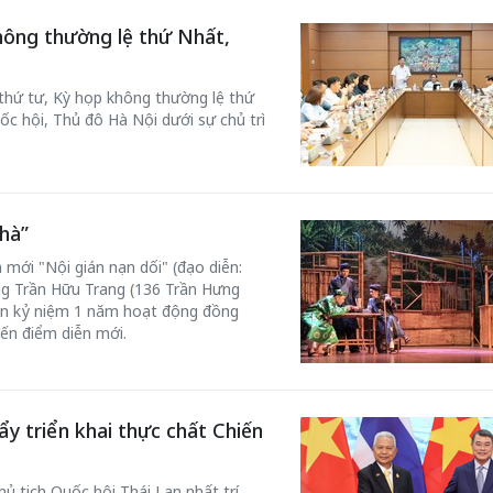
hông thường lệ thứ Nhất,
 thứ tư, Kỳ họp không thường lệ thứ
ốc hội, Thủ đô Hà Nội dưới sự chủ trì
hà”
 mới "Nội gián nạn dối" (đạo diễn:
ơng Trần Hữu Trang (136 Trần Hưng
n kỷ niệm 1 năm hoạt động đồng
đến điểm diễn mới.
ẩy triển khai thực chất Chiến
 tịch Quốc hội Thái Lan nhất trí