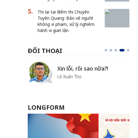
Thi lại tại điểm thi Chuyên
Tuyên Quang: Bảo vệ người
không vi phạm, xử lý nghiêm
hành vi gian lận
ĐỐI THOẠI
i
Xin lỗi, rồi sao nữa?!
ủa Hà
Lê Xuân Thọ
LONGFORM