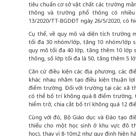
tiêu chuẩn cơ sở vật chất các trường mầm
thông và trường phổ thông có nhiề
13/2020/TT-BGDĐT ngày 26/5/2020, có hiệ
Cụ thể, về quy mô và diện tích trườn
tối đa 30 nhóm/lớp, tăng 10 nhóm/lớp so
quy mô tối đa 40 lớp, tăng thêm 10 lớp 
thông, số lớp tối đa là 50, tăng thêm 5 lớ
chiến của những chiếc
Khách đến chơ
vàng” trên không gian
Căn cứ điều kiện các địa phương, các đ
Lê Hiền
khác nhau nhằm tạo điều kiện thuận lợi
 Nam
điểm trường. Đối với trường tại các xã t
có thể bố trí không quá 8 điểm trường, t
hiểm trở, chia cắt bố trí không quá 12 đ
Cùng với đó, Bộ Giáo dục và Đào tạo điề
thiểu cho một học sinh ở khu vực đô thị
học), thay vì 8-10m2 như quy định hiện h