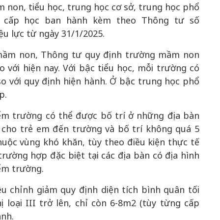
 non, tiểu học, trung học cơ sở, trung học phổ
u cấp học ban hành kèm theo Thông tư số
u lực từ ngày 31/1/2025.
g mầm non, Thông tư quy định trường mầm non
 với hiện nay. Với bậc tiểu học, mỗi trường có
so với quy định hiện hành. Ở bậc trung học phổ
p.
Bắc Biên - Giữ một ngô
i nhà
làng ven sông Hồng c
iểm trường có thể được bố trí ở những địa bàn
Nội
 cho trẻ em đến trường và bố trí không quá 5
TS. Trần Kim Hào
huộc vùng khó khăn, tùy theo điều kiện thực tế
rường hợp đặc biệt tại các địa bàn có địa hình
iểm trường.
u chỉnh giảm quy định diện tích bình quân tối
 loại III trở lên, chỉ còn 6-8m2 (tùy từng cấp
ành.