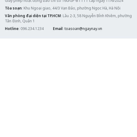
Giấy phép hoạt động báo chí số 160/GP-BTTTT cấp ngày 11/6/2024
Tòa soạn
: Khu Ngoại giao, 44/3 Vạn Bảo, phường Ngọc Hà, Hà Nội
Văn phòng đại diện tại TP.HCM
: Lầu 2-3, 58 Nguyễn Bỉnh Khiêm, phường
Tân Định, Quận 1
Hotline
: 096.234.1234
Email
:
toasoan@ngaynay.vn