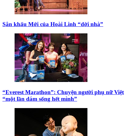
Sân khấu Mới của Hoài Linh “dời nhà”
“Everest Marathon”: Chuyện người phụ nữ Việt
“một lần dám sống hết mình”