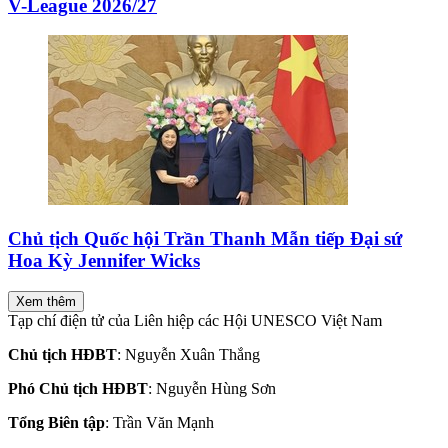
V-League 2026/27
Chủ tịch Quốc hội Trần Thanh Mẫn tiếp Đại sứ
Hoa Kỳ Jennifer Wicks
Xem thêm
Tạp chí điện tử của Liên hiệp các Hội UNESCO Việt Nam
Chủ tịch HĐBT
: Nguyễn Xuân Thắng
Phó Chủ tịch HĐBT
: Nguyễn Hùng Sơn
Tổng Biên tập
: Trần Văn Mạnh