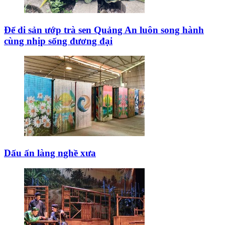
Để di sản ướp trà sen Quảng An luôn song hành
cùng nhịp sống đương đại
Dấu ấn làng nghề xưa