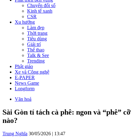
Chuyển đổi số
Kinh tế xanh
CSR
Xu hướng
Làm đẹp
Thời trang
Tiêu dùng
Giải trí
Thể thao
Talk & See
Trending
Phật giáo
Xe và Công nghệ
E-PAPER
News Game
Longform
Văn hoá
Sài Gòn tí tách cà phê: ngon và “phê” cỡ
nào?
Trung Nghĩa
30/05/2026 | 13:47