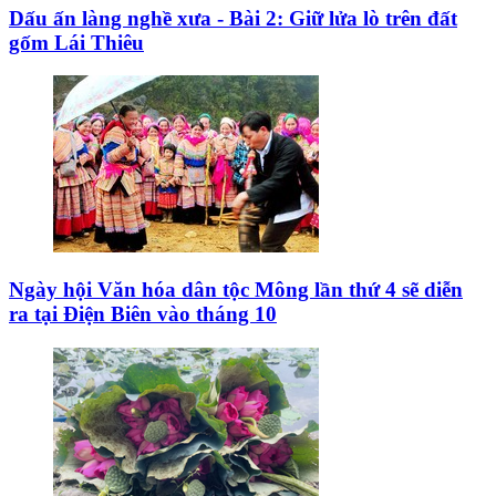
Dấu ấn làng nghề xưa - Bài 2: Giữ lửa lò trên đất
gốm Lái Thiêu
Ngày hội Văn hóa dân tộc Mông lần thứ 4 sẽ diễn
ra tại Điện Biên vào tháng 10