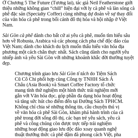
Ở Chương 5 The Future (Tương lai), tác giả Neil Featherstone giới
thiệu những không gian “chill” hiện đại với ly cà phê và làn sóng cà
phê đặc sản (Specialty Coffee) cùng những dự đoán về sự thay đổi
của văn hóa cà phê trong bối cảnh đô thị hóa và hội nhập ở Việt
Nam.
Sài Gòn cà phê
dành cho bất cứ ai yêu cà phê, muốn tìm hiểu sâu
hơn về Robusta, Arabica và các phong cách pha chế độc đáo của
Việt Nam; dành cho khách du lịch muốn thấu hiểu văn hóa địa
phương một cách chân thực nhất. Sách cũng dành cho người yêu
nhiếp ảnh và yêu Sài Gòn với những khoảnh khắc đời thường tuyệt
đẹp.
Chương trình giao lưu
Sài Gòn tí tách
do Tiệm Sách
Cũ Cô Chi phối hợp cùng Công ty TNHH Sách Á
Châu (Asia Book) và Smart Coffee Factory tổ chức
mang tính thử nghiệm một hình thức trải nghiệm mới
gắn với Văn hóa đọc, góp phần đa dạng hóa hoạt động
và tăng sức hút cho điểm đến tại Đường Sách TPHCM.
Không chỉ chia sẻ những thông tin, câu chuyện thú vị
về văn hóa cà phê Sài Gòn, khám phá hành trình của cà
phê trong đời sống đô thị, các bạn trẻ yêu sách, yêu cà
phê và công chúng còn được trực tiếp trải nghiệm
những hoạt động giao lưu độc đáo xoay quanh nghệ
thuật thưởng thức cà phê đậm đà phong cách Việt, pha