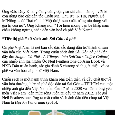
Ông Đào Duy Khang đang cùng cộng sự sát cánh, lăn lộn với bà
con đồng bào các dân tộc Châu Mạ, Chu Ru, K’Ho, Người Dẻ,
M’Nông… để “hạt cà phê Việt được sản xuất, nâng niu đúng với
giá trị của nó”. Ông Khang nói: “Tôi luôn mong bạn bè khắp năm
châu không ngừng nhắc đến văn hoá cà phê Việt Nam”.
“Tiệc thị giác” từ sách ảnh
Sài Gòn cà phê
Cà phê Việt Nam là nét bản sắc đặc sắc đang dần trở thành di sản
văn hóa của Việt Nam. Trong cuốn sách ảnh
Sài Gòn cà phê
(tên
đầy đủ:
Saigon Cà Phê - A Glimpse Into SaiGon's Coffee Culture
)
của nhiếp ảnh gia người Úc Neil Featherstone do Asia Book và
NXB Dân trí ấn hành, tác giả dành 5 chương sách giới thiệu về cà
phê và văn hóa cà phê ở Việt Nam.
Cuốn sách là một hành trình khám phá toàn diện và đầy chất thơ về
văn hóa thưởng thức cà phê độc đáo tại Sài Gòn – TPHCM của một
nhiếp ảnh gia đến Việt Nam lần đầu từ năm 2008 và “đem lòng yêu
mến Việt Nam” đến mức sống luôn tại đây từ năm 2012. Tác giả
Neil Featherstone từng ra mắt cuốn sách ảnh đầu tiên chụp tại Việt
Nam là
Hội An Panorama
(2015).