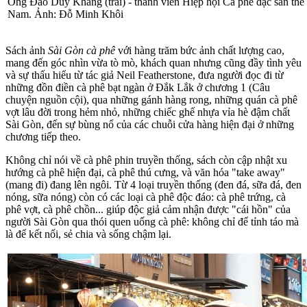
Ông Đào Duy Khang (trái) - thành viên Hiệp hội Cà phê đặc sản thế g
Nam. Ảnh: Đỗ Minh Khôi
Sách ảnh
Sài Gòn cà phê
với hàng trăm bức ảnh chất lượng cao,
mang đến góc nhìn vừa tò mò, khách quan nhưng cũng đầy tình yêu
và sự thấu hiểu từ tác giả Neil Featherstone, đưa người đọc đi từ
những đồn điền cà phê bạt ngàn ở Đắk Lắk ở chương 1 (Câu
chuyện nguồn cội), qua những gánh hàng rong, những quán cà phê
vợt lâu đời trong hẻm nhỏ, những chiếc ghế nhựa vỉa hè đậm chất
Sài Gòn, đến sự bùng nổ của các chuỗi cửa hàng hiện đại ở những
chương tiếp theo.
Không chỉ nói về cà phê phin truyền thống, sách còn cập nhật xu
hướng cà phê hiện đại, cà phê thú cưng, và văn hóa "take away"
(mang đi) đang lên ngôi. Từ 4 loại truyền thống (đen đá, sữa đá, đen
nóng, sữa nóng) còn có các loại cà phê độc đáo: cà phê trứng, cà
phê vợt, cà phê chồn... giúp độc giả cảm nhận được "cái hồn" của
người Sài Gòn qua thói quen uống cà phê: không chỉ để tỉnh táo mà
là để kết nối, sẻ chia và sống chậm lại.