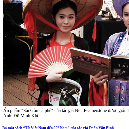
Ấn phẩm "Sài Gòn cà phê" của tác giả Neil Featherstone được giới th
Ảnh: Đỗ Minh Khôi
Ra mắt sách “Từ Việt Nam đến 90° Nam” của tác giả Đoàn Văn Bình