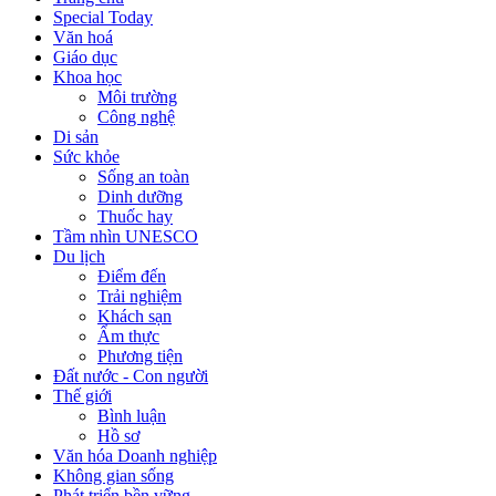
Special Today
Văn hoá
Giáo dục
Khoa học
Môi trường
Công nghệ
Di sản
Sức khỏe
Sống an toàn
Dinh dưỡng
Thuốc hay
Tầm nhìn UNESCO
Du lịch
Điểm đến
Trải nghiệm
Khách sạn
Ẩm thực
Phương tiện
Đất nước - Con người
Thế giới
Bình luận
Hồ sơ
Văn hóa Doanh nghiệp
Không gian sống
Phát triển bền vững