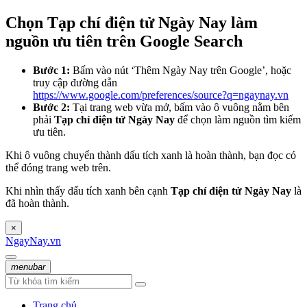
Chọn Tạp chí điện tử Ngày Nay làm
nguồn ưu tiên trên Google Search
Bước 1:
Bấm vào nút ‘Thêm Ngày Nay trên Google’, hoặc
truy cập đường dẫn
https://www.google.com/preferences/source?q=ngaynay.vn
Bước 2:
Tại trang web vừa mở, bấm vào ô vuông nằm bên
phải
Tạp chí điện tử Ngày Nay
để chọn làm nguồn tìm kiếm
ưu tiên.
Khi ô vuông chuyển thành dấu tích xanh là hoàn thành, bạn đọc có
thể đóng trang web trên.
Khi nhìn thấy dấu tích xanh bên cạnh
Tạp chí điện tử Ngày Nay
là
đã hoàn thành.
×
NgayNay.vn
menubar
Trang chủ