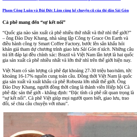
Phạm Công Luận và Bùi Đức Lâm cùng kể chuyện cũ của thị dân Sài Gòn
Cà phê mang đến “sự kết nối”
“Quốc gia nào sản xuất cà phê nhiều thứ nhất và thứ nhì thế giới?”
– ông Đào Duy Khang, nhà sáng lập Công ty Grace On Earth và
điều hành công ty Smart Coffee Factory, bước lên sân khấu hỏi
khán giả tham dự chương trình giao lưu
Sài Gòn tí tách
. Những câu
trả lời đáp lại đều chính xác: Brazil và Việt Nam lần lượt là hai quốc
gia sản xuất cà phê nhiều nhất và lớn thứ nhì trên thế giới hiện nay.
Việt Nam có sản lượng cà phê đạt khoảng 27-30 triệu bao/năm, tức
khoảng 16-17% nguồn cung toàn cầu. Đồng thời Việt Nam là quốc
gia sản xuất và xuất khẩu cà phê Robusta lớn nhất thế giới. Ông
Đào Duy Khang, người đồng thời cũng là thành viên Hiệp hội Cà
phê đặc sản thế giới - khẳng định: “Đặc tính cà phê rất quan trọng là
“sự kết nối”. Cà phê Việt giúp mọi người quen biết, giao lưu, trao
đổi, sẻ chia câu chuyện với nhau”.